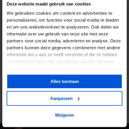
BESCHRIJVING
Deze website maakt gebruik van cookies
We gebruiken cookies om content en advertenties te
personaliseren, om functies voor social media te bieden
WIJ HELPEN JE GRAAG
en om ons websiteverkeer te analyseren. Ook delen we
informatie over uw gebruik van onze site met onze
0317 358 228
partners voor social media, adverteren en analyse. Deze
partners kunnen deze gegevens combineren met andere
info@dejonghandelsonderneming.nl
informatie die u aan ze heeft verstrekt of die ze hebben
verzameld op basis van uw gebruik van hun services.
3194
klanten geven ons een 9.1 op
Alles toestaan
Aanpassen
Weigeren
Ruime voorraad in kwalitatieve producten
Afhalen (in Rhenen) m