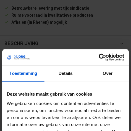
Betrouwbare levering met tijdsindicatie
Ruime voorraad in kwalitatieve producten
Afhalen (in Rhenen) mogelijk
BESCHRIJVING
WIJ HELPEN JE GRAAG
Toestemming
Details
Over
0317 358 228
Deze website maakt gebruik van cookies
info@dejonghandelsonderneming.nl
We gebruiken cookies om content en advertenties te
personaliseren, om functies voor social media te bieden
3194
klanten geven ons een 9.1 op
en om ons websiteverkeer te analyseren. Ook delen we
informatie over uw gebruik van onze site met onze