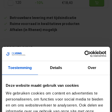
120
-10%
€18,40
Betrouwbare levering met tijdsindicatie
Ruime voorraad in kwalitatieve producten
Afhalen (in Rhenen) mogelijk
BESCHRIJVING
WIJ HELPEN JE GRAAG
Toestemming
Details
Over
0317 358 228
Deze website maakt gebruik van cookies
info@dejonghandelsonderneming.nl
We gebruiken cookies om content en advertenties te
personaliseren, om functies voor social media te bieden
en om ons websiteverkeer te analyseren. Ook delen we
3194
klanten geven ons een 9.1 op
informatie over uw gebruik van onze site met onze