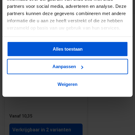
partners voor social media, adverteren en analyse. Deze
partners kunnen deze gegevens combineren met andere
GERELATEERDE PRODUCTEN
informatie die u aan ze heeft verstrekt of die ze hebben
verzameld op basis van uw gebruik van hun services.
Alles toestaan
Aanpassen
Impregneermiddel zwart voor
Weigeren
bijwerken
Vanaf 10,35
Verkrijgbaar in 2 varianten