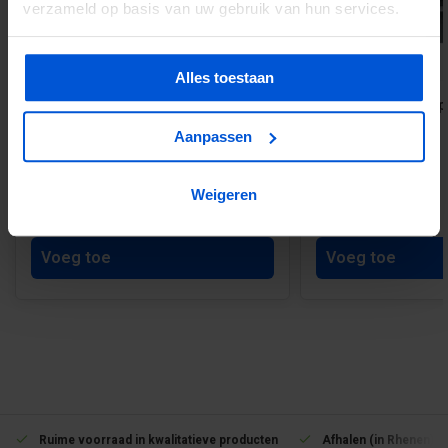
verzameld op basis van uw gebruik van hun services.
Alles toestaan
Drukverdeeldoek per M2
Zelfklevend nadenp
Aanpassen
Weigeren
€3,26
€20,62
Voeg toe
Voeg toe
Ruime voorraad in kwalitatieve producten
Afhalen (in Rhenen) m