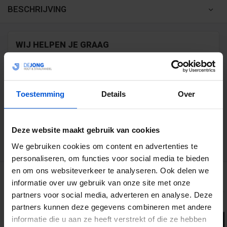
BESCHRIJVING
WIJ HELPEN JE GRAAG
0317 358 228
Toestemming
Details
Over
info@dejonghandelsonderneming.nl
Deze website maakt gebruik van cookies
3194
klanten geven ons een 9.1 op
We gebruiken cookies om content en advertenties te
personaliseren, om functies voor social media te bieden
en om ons websiteverkeer te analyseren. Ook delen we
GERELATEERDE PRODUCTEN
informatie over uw gebruik van onze site met onze
partners voor social media, adverteren en analyse. Deze
partners kunnen deze gegevens combineren met andere
informatie die u aan ze heeft verstrekt of die ze hebben