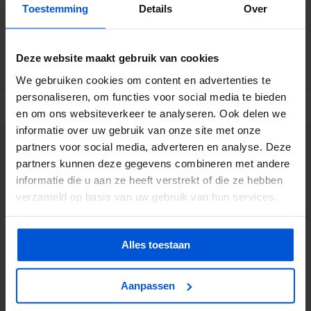
Toestemming
Details
Over
Betrouwbare levering met tijdsindicatie
Ruime voorraad in kwalitatieve producten
Afhalen (in Rhenen) mogelijk
Deze website maakt gebruik van cookies
We gebruiken cookies om content en advertenties te
personaliseren, om functies voor social media te bieden
BESCHRIJVING
en om ons websiteverkeer te analyseren. Ook delen we
informatie over uw gebruik van onze site met onze
partners voor social media, adverteren en analyse. Deze
WIJ HELPEN JE GRAAG
partners kunnen deze gegevens combineren met andere
informatie die u aan ze heeft verstrekt of die ze hebben
0317 358 228
verzameld op basis van uw gebruik van hun services.
info@dejonghandelsonderneming.nl
Alles toestaan
3194
klanten geven ons een 9.1 op
Aanpassen