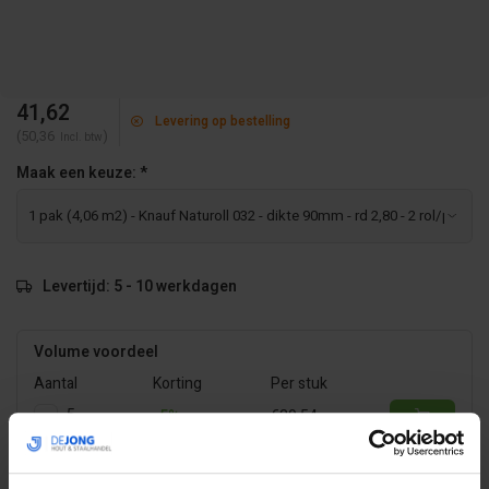
41,62
Levering op bestelling
(50,36
)
Incl. btw
Maak een keuze:
*
Levertijd: 5 - 10 werkdagen
Volume voordeel
Aantal
Korting
Per stuk
5
-5%
€39,54
10
-10%
€37,46