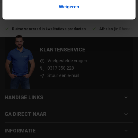
Weigeren
Ruime voorraad in kwalitatieve producten
Afhalen (in Rhenen) m
KLANTENSERVICE
Veelgestelde vragen
0317 358 228
Stuur een e-mail
HANDIGE LINKS
GA DIRECT NAAR
INFORMATIE