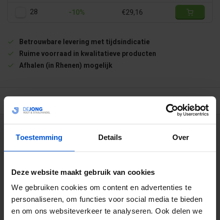
28
-10%
€29,16
Betrouwbare levering met tijdsindicatie
Ruime voorraad in kwalitatieve producten
Afhalen (in Rhenen) mogelijk
BESCHRIJVING
WIJ HELPEN JE GRAAG
Toestemming
Details
Over
0317 358 228
Deze website maakt gebruik van cookies
info@dejonghandelsonderneming.nl
We gebruiken cookies om content en advertenties te
personaliseren, om functies voor social media te bieden
en om ons websiteverkeer te analyseren. Ook delen we