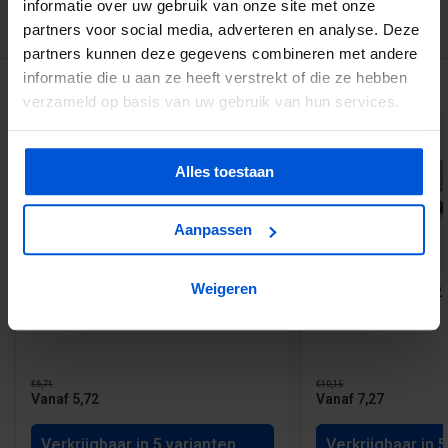
informatie over uw gebruik van onze site met onze
3194
klanten geven ons een 9.1 op
partners voor social media, adverteren en analyse. Deze
partners kunnen deze gegevens combineren met andere
informatie die u aan ze heeft verstrekt of die ze hebben
GERELATEERDE PRODUCTEN
verzameld op basis van uw gebruik van hun services.
Alles toestaan
Aanpassen
-5%
Weigeren
Vuren regel geschaafd FSC Mix 70%
PIR isolatieplaat - 2
4.5 x 7 cm
€6,71
€10,15
Vanaf 5,72
Vanaf 7,27
Verkrijgbaar in 5 varianten
Verkrijgbaar in 