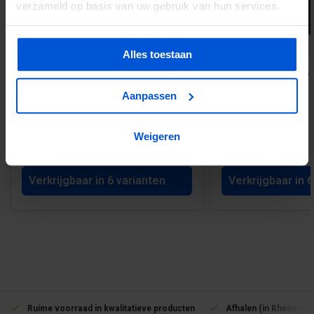
verzameld op basis van uw gebruik van hun services.
Alles toestaan
Omrandingsprofiel met ontwatering
Keralit inwendig hoe
(2809)
Aanpassen
Weigeren
€21,44
€57,32
Verkrijgbaar in 6 varianten
Verkrijgbaar in 
Ruime voorraad in kwalitatieve producten
Afhalen (in Rhenen) m