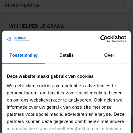
BESCHRIJVING
WIJ HELPEN JE GRAAG
0317 358 228
Toestemming
Details
Over
info@dejonghandelsonderneming.nl
Deze website maakt gebruik van cookies
3194
klanten geven ons een 9.1 op
We gebruiken cookies om content en advertenties te
personaliseren, om functies voor social media te bieden
en om ons websiteverkeer te analyseren. Ook delen we
GERELATEERDE PRODUCTEN
informatie over uw gebruik van onze site met onze
partners voor social media, adverteren en analyse. Deze
partners kunnen deze gegevens combineren met andere
informatie die u aan ze heeft verstrekt of die ze hebben