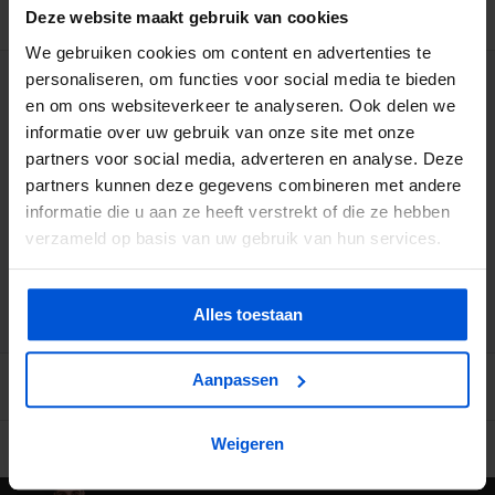
BESCHRIJVING
Deze website maakt gebruik van cookies
We gebruiken cookies om content en advertenties te
personaliseren, om functies voor social media te bieden
WIJ HELPEN JE GRAAG
en om ons websiteverkeer te analyseren. Ook delen we
informatie over uw gebruik van onze site met onze
0317 358 228
partners voor social media, adverteren en analyse. Deze
partners kunnen deze gegevens combineren met andere
informatie die u aan ze heeft verstrekt of die ze hebben
info@dejonghandelsonderneming.nl
verzameld op basis van uw gebruik van hun services.
3194
klanten geven ons een 9.1 op
Alles toestaan
Aanpassen
Weigeren
Ruime voorraad in kwalitatieve producten
Afhalen (in Rhenen) m