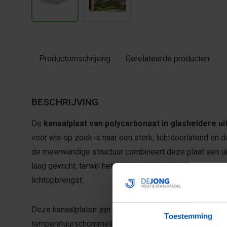
Productomschrijving
Gerelateerde producten
BESCHRIJVING
De
kanaalplaat van polycarbonaat in glasheldere ui
voor wie op zoek is naar een sterk, lichtdoorlatend en 
de meerwandige structuur combineert deze plaat een ui
laag gewicht, terwijl het glasheldere polycarbonaat zor
lichtopbrengst.
Deze kanaalplaten zijn uitstekend bestand tegen weer e
Toestemming
temperatuurschommelingen. Daardoor blijven ze jarenla