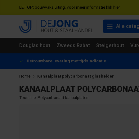
LET OP: bouwvaksluiting, voor meer informatie klik hier.
Alle cate
Douglas hout
Zweeds Rabat
Steigerhout
Vur
Betrouwbare levering met tijdsindicatie
Home
Kanaalplaat polycarbonaat glashelder
KANAALPLAAT POLYCARBONAA
Toon alle:
Polycarbonaat kanaalplaten