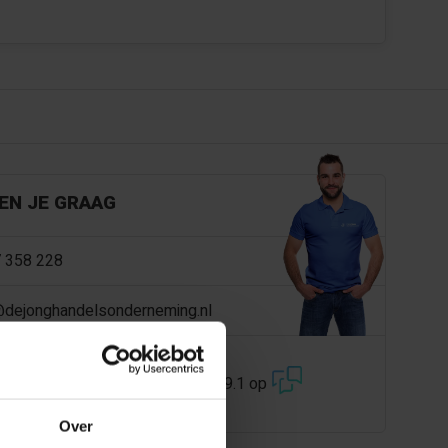
EN JE GRAAG
 358 228
@dejonghandelsonderneming.nl
3194
klanten geven ons een 9.1 op
Over