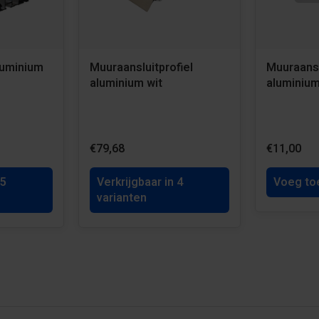
luminium
Muuraansluitprofiel
Muuraansl
aluminium wit
aluminium
€79,68
€11,00
 5
Verkrijgbaar in 4
Voeg to
varianten