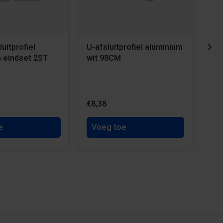
uitprofiel
U-afsluitprofiel aluminium
Ant
 eindset 2ST
wit 98CM
per
€8,38
€1,
e
Voeg toe
V