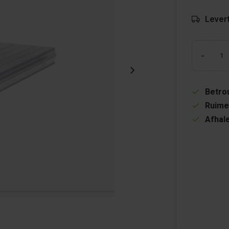
Levert
-
Betrou
Ruime
Afhale