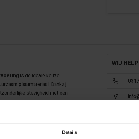
WIJ HELP
tvoering
is de ideale keuze
0317
duurzaam plaatmateriaal. Dankzij
tzonderlijke stevigheid met een
info
gt voor een maximale
n wind, uv-straling en
Details
ng helder en vormvast, zonder