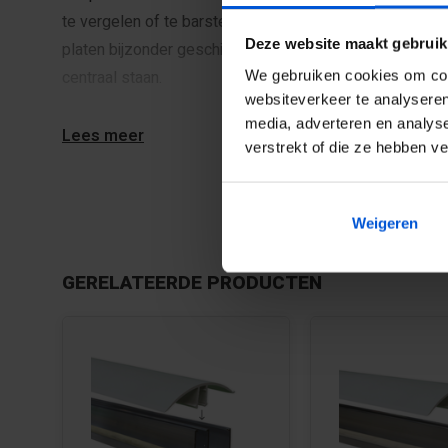
te vergelen of te barsten. Polycarbonaat is tot wel 250
Deze website maakt gebruik
platen bijzonder geschikt maakt voor toepassingen waa
centraal staan.
We gebruiken cookies om cont
websiteverkeer te analyseren
media, adverteren en analys
Lees meer
verstrekt of die ze hebben v
Weigeren
GERELATEERDE PRODUCTEN