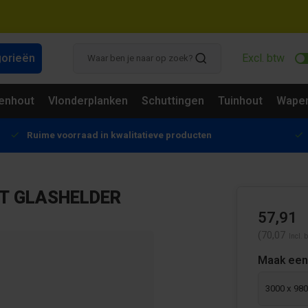
gorieën
Excl. btw
enhout
Vlonderplanken
Schuttingen
Tuinhout
Wapen
Ruime voorraad in kwalitatieve producten
T GLASHELDER
57,91
(70,07
Incl. 
Maak een