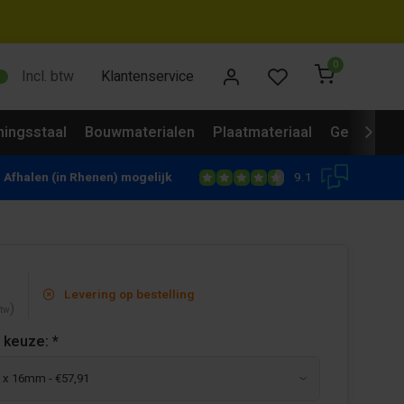
0
Incl. btw
Klantenservice
ingsstaal
Bouwmaterialen
Plaatmateriaal
Gevelbekl
9.1
Afhalen (in Rhenen) mogelijk
Levering op bestelling
)
btw
 keuze:
*