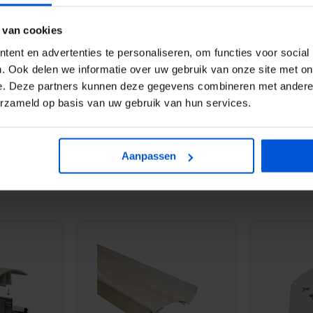
 keer sterker dan glas, wat deze
 van cookies
r veiligheid en duurzaamheid
ent en advertenties te personaliseren, om functies voor social
. Ook delen we informatie over uw gebruik van onze site met on
e. Deze partners kunnen deze gegevens combineren met andere i
erzameld op basis van uw gebruik van hun services.
Aanpassen