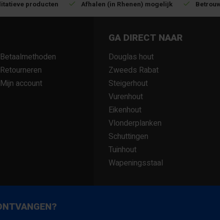
itatieve producten
Afhalen (in Rhenen) mogelijk
Betrouw
GA DIRECT NAAR
Betaalmethoden
Douglas hout
Retourneren
Zweeds Rabat
Mijn account
Steigerhout
Vurenhout
Eikenhout
Vlonderplanken
Schuttingen
Tuinhout
Wapeningsstaal
 ONTVANGEN?