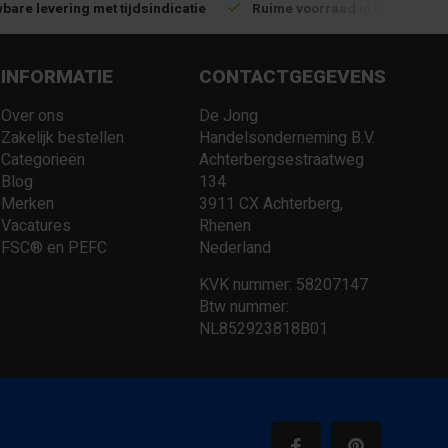
bare levering met tijdsindicatie
Ruime voorraad in kwalitatiev
INFORMATIE
CONTACTGEGEVENS
Over ons
De Jong
Zakelijk bestellen
Handelsonderneming B.V.
Categorieën
Achterbergsestraatweg
Blog
134
Merken
3911 CX Achterberg,
Vacatures
Rhenen
FSC® en PEFC
Nederland
KVK nummer: 58207147
Btw nummer:
NL852923818B01