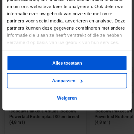
info@dejonghandelsonderneming.nl
en om ons websiteverkeer te analyseren. Ook delen we
informatie over uw gebruik van onze site met onze
partners voor social media, adverteren en analyse. Deze
3194
klanten geven ons een 9.1 op
partners kunnen deze gegevens combineren met andere
informatie die u aan ze heeft verstrekt of die ze hebben
verzameld op basis van uw gebruik van hun services.
GERELATEERDE PRODUCTEN
Alles toestaan
Aanpassen
Weigeren
Isobouw Pakket a 4 stuks Isobouw
Isobouw Pakket a 4
Powerkist Bodemplaat 30 cm breed
Powerkist Bodempla
(4,8 m1)
(4,8 m1)