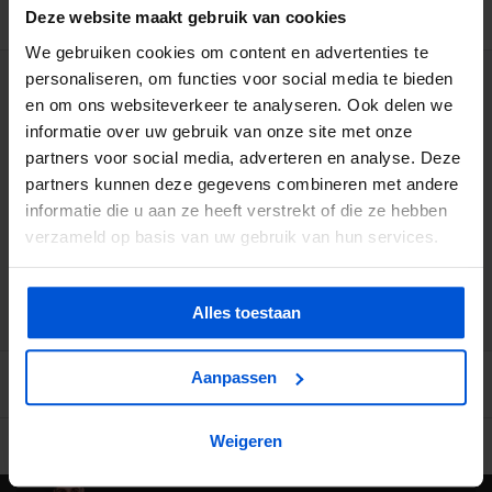
BESCHRIJVING
Deze website maakt gebruik van cookies
We gebruiken cookies om content en advertenties te
personaliseren, om functies voor social media te bieden
WIJ HELPEN JE GRAAG
en om ons websiteverkeer te analyseren. Ook delen we
informatie over uw gebruik van onze site met onze
0317 358 228
partners voor social media, adverteren en analyse. Deze
partners kunnen deze gegevens combineren met andere
informatie die u aan ze heeft verstrekt of die ze hebben
info@dejonghandelsonderneming.nl
verzameld op basis van uw gebruik van hun services.
3194
klanten geven ons een 9.1 op
Alles toestaan
Aanpassen
Weigeren
Ruime voorraad in kwalitatieve producten
Afhalen (in Rhenen) m