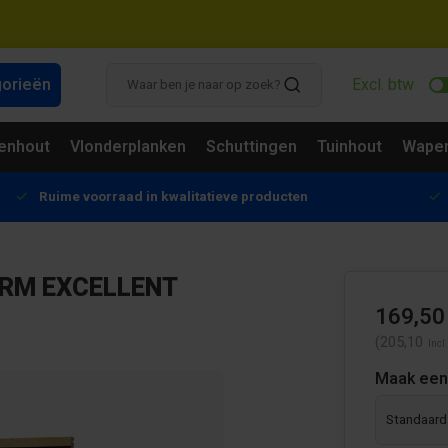
gorieën
Excl. btw
enhout
Vlonderplanken
Schuttingen
Tuinhout
Wapen
Ruime voorraad in kwalitatieve producten
ERM EXCELLENT
169,50
(205,10
Incl
Maak een