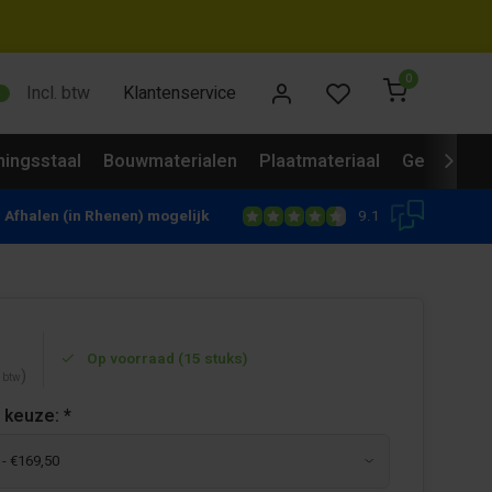
0
Incl. btw
Klantenservice
ingsstaal
Bouwmaterialen
Plaatmateriaal
Gevelbekl
9.1
Afhalen (in Rhenen) mogelijk
Op voorraad (15 stuks)
)
. btw
 keuze:
*