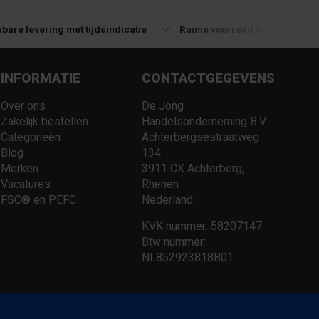
bare levering met tijdsindicatie
Ruime voorraad in kwalitatiev
INFORMATIE
CONTACTGEGEVENS
Over ons
De Jong
Zakelijk bestellen
Handelsonderneming B.V.
Categorieën
Achterbergsestraatweg
Blog
134
Merken
3911 CX Achterberg,
Vacatures
Rhenen
FSC® en PEFC
Nederland
KVK nummer: 58207147
Btw nummer:
NL852923818B01