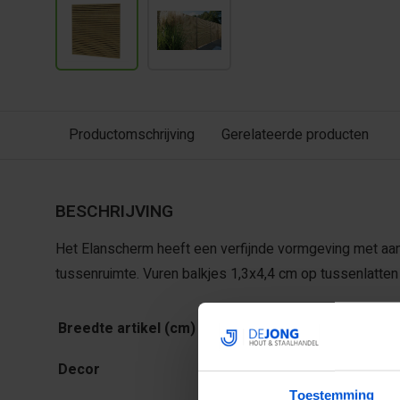
Productomschrijving
Gerelateerde producten
BESCHRIJVING
Het Elanscherm heeft een verfijnde vormgeving met aan 
tussenruimte. Vuren balkjes 1,3x4,4 cm op tussenlatten
Breedte artikel (cm)
180
Groen
Decor
geïmpregneerd
Toestemming