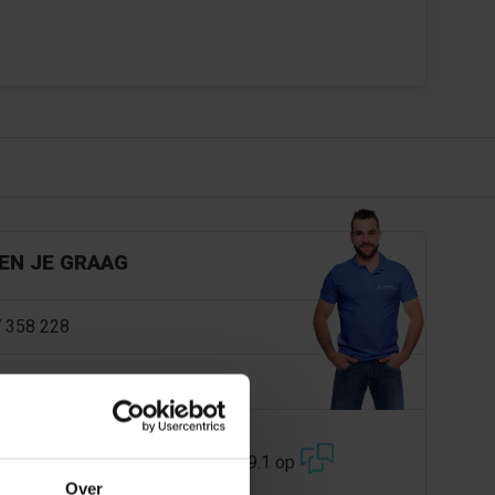
EN JE GRAAG
 358 228
@dejonghandelsonderneming.nl
3194
klanten geven ons een 9.1 op
Over