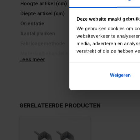
Hoogte artikel (cm)
180
Diepte artikel (cm)
4.8
Deze website maakt gebruik
Orientatie
Horizontaal
We gebruiken cookies om cont
Aantal planken
66
websiteverkeer te analyseren
Fabricagemethode
Geschaafd
media, adverteren en analys
verstrekt of die ze hebben v
Materiaalbehandeling
Geïmpregneerd
Lees meer
Materiaalsoort
Vuren
Weigeren
Download Productveiligheid en contactgegevens 
GERELATEERDE PRODUCTEN