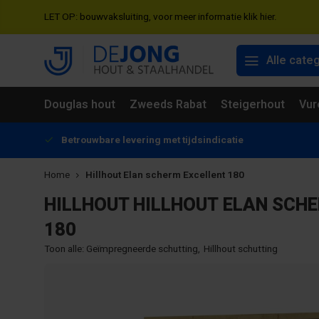
LET OP: bouwvaksluiting, voor meer informatie klik hier.
Alle cate
Douglas hout
Zweeds Rabat
Steigerhout
Vur
Betrouwbare levering met tijdsindicatie
Home
Hillhout Elan scherm Excellent 180
HILLHOUT
HILLHOUT ELAN SCH
180
Toon alle:
Geïmpregneerde schutting
,
Hillhout schutting