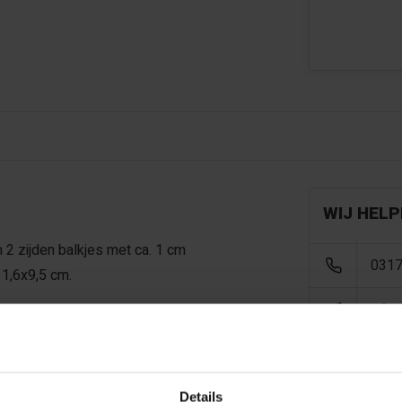
WIJ HELP
2 zijden balkjes met ca. 1 cm
0317
 1,6x9,5 cm.
info
Details