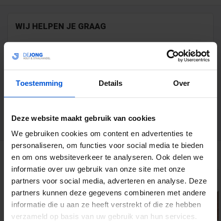
WIJ HELPEN JE GRAAG
0317 358 228
info@dejonghandelsonderneming.nl
Toestemming
Details
Over
3194
klanten geven ons een 9.1 op
Deze website maakt gebruik van cookies
We gebruiken cookies om content en advertenties te
personaliseren, om functies voor social media te bieden
GERELATEERDE PRODUCTEN
en om ons websiteverkeer te analyseren. Ook delen we
informatie over uw gebruik van onze site met onze
partners voor social media, adverteren en analyse. Deze
partners kunnen deze gegevens combineren met andere
informatie die u aan ze heeft verstrekt of die ze hebben
verzameld op basis van uw gebruik van hun services.