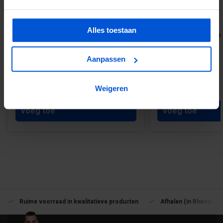
Alles toestaan
4-L beslagset RVS incl. schroefjes
Hardhouten paal 6 x
gezaagd
Aanpassen
€17,50
€4,95
Vanaf 14,33
Weigeren
Voeg toe
Voeg toe
Ruime voorraad in kwalitatieve producten
Afhalen (in Rhenen) m