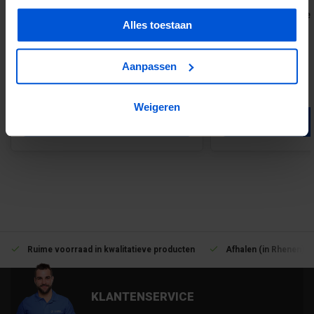
60 beton hunebed afstandhouders
200 Kunststof Roset
Alles toestaan
35 mm
mm
Aanpassen
Vanaf 13,20
Vanaf 17,20
Weigeren
Voeg toe
Voeg toe
Ruime voorraad in kwalitatieve producten
Afhalen (in Rhenen) m
KLANTENSERVICE