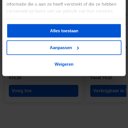
informatie die u aan ze heeft verstrekt of die ze hebben
verzameld op basis van uw gebruik van hun services.
Alles toestaan
Deurbeslag Goldline compleet - geel
Geïmpregneerd tuin
Aanpassen
verzinkt
recht
Weigeren
€35,50
Vanaf 19,53
Voeg toe
Verkrijgbaar in 