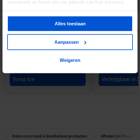
verzameld op basis van uw gebruik van hun services.
Alles toestaan
4-L beslagset RVS incl. schroefjes
Geïmpregneerde sch
6.8 cm
Aanpassen
Weigeren
€4,95
Vanaf 5,59
Voeg toe
Verkrijgbaar in 
Ruime voorraad in kwalitatieve producten
Afhalen (in Rhenen) m