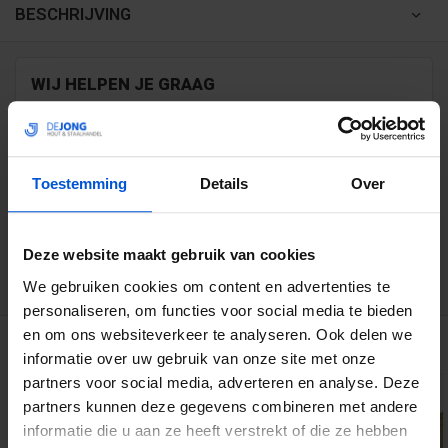
BESCHRIJVING
WIJ HELPEN JE GRAAG
0317 358 228
Toestemming
Details
Over
info@dejonghandelsonderneming.nl
Deze website maakt gebruik van cookies
3194
klanten geven ons een 9.1 op
We gebruiken cookies om content en advertenties te
personaliseren, om functies voor social media te bieden
en om ons websiteverkeer te analyseren. Ook delen we
GERELATEERDE PRODUCTEN
informatie over uw gebruik van onze site met onze
partners voor social media, adverteren en analyse. Deze
partners kunnen deze gegevens combineren met andere
informatie die u aan ze heeft verstrekt of die ze hebben