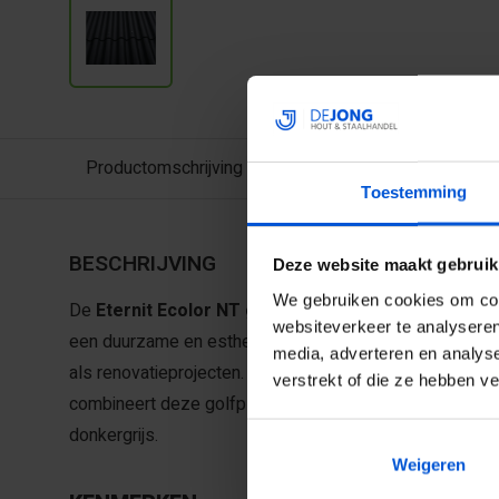
Productomschrijving
Toestemming
BESCHRIJVING
Deze website maakt gebruik
We gebruiken cookies om cont
De
Eternit Ecolor NT golfplaat 177/51 donkergrijs
websiteverkeer te analyseren
een duurzame en esthetische dakplaat die perfect ges
media, adverteren en analys
als renovatieprojecten. Dankzij de hoogwaardige veze
verstrekt of die ze hebben v
combineert deze golfplaat een lange levensduur met een
donkergrijs.
Weigeren