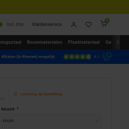
0
Incl. btw
Klantenservice
ingsstaal
Bouwmaterialen
Plaatmateriaal
Gevelbekl
9.1
Afhalen (in Rhenen) mogelijk
Levering op bestelling
)
btw
 keuze:
*