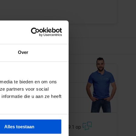
Over
EN JE GRAAG
 media te bieden en om ons
 358 228
ze partners voor social
nformatie die u aan ze heeft
@dejonghandelsonderneming.nl
3194
klanten geven ons een 9.1 op
Alles toestaan