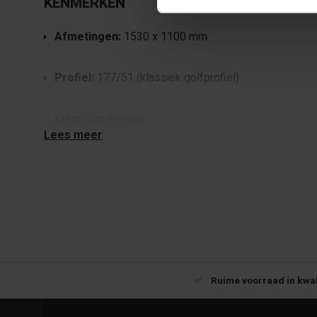
KENMERKEN
Afmetingen:
1530 x 1100 mm
Profiel:
177/51 (klassiek golfprofiel)
Kleur:
Donkergrijs
Lees meer
Materiaal:
Vezelcement
Toepassing:
Daken van tuinhuizen, schuren, stallen, 
gebouwen
VOORDELEN
Betrouwbare levering met tijdsindicatie
Ruime voorraad in kwal
✔
Weerbestendig en vorstbestendig
– Bestand tege