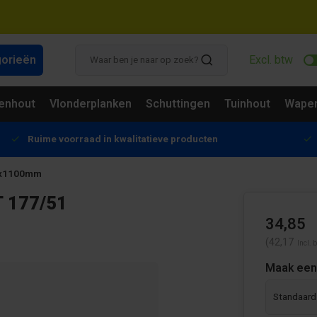
gorieën
Excl. btw
enhout
Vlonderplanken
Schuttingen
Tuinhout
Wapen
Ruime voorraad in kwalitatieve producten
30x1100mm
 177/51
34,85
(42,17
Incl. 
Maak een