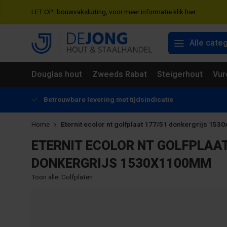
LET OP: bouwvaksluiting, voor meer informatie klik hier.
Alle cate
Douglas hout
Zweeds Rabat
Steigerhout
Vur
Betrouwbare levering met tijdsindicatie
Home
Eternit ecolor nt golfplaat 177/51 donkergrijs 15
ETERNIT ECOLOR NT GOLFPLAAT
DONKERGRIJS 1530X1100MM
Toon alle:
Golfplaten