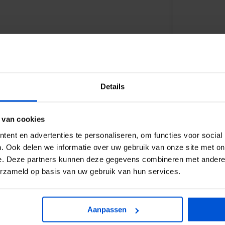
Details
WIJ HELP
 van cookies
ent en advertenties te personaliseren, om functies voor social
 1530 x 1100 mm
van
Eternit
is
0317
. Ook delen we informatie over uw gebruik van onze site met on
chikt is voor zowel nieuwbouw-
e. Deze partners kunnen deze gegevens combineren met andere i
lcement samenstelling
erzameld op basis van uw gebruik van hun services.
info
 strakke, moderne uitstraling in
Aanpassen