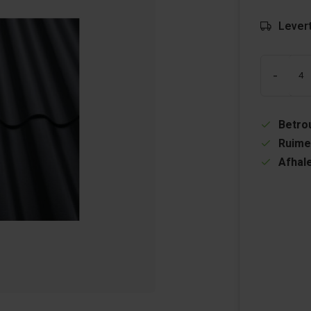
Levert
-
Betrou
Ruime
Afhale