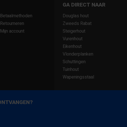
GA DIRECT NAAR
 extra bescherming en
Betaalmethoden
Douglas hout
Retourneren
Zweeds Rabat
Mijn account
Steigerhout
Vurenhout
ciënte plaatsing
Eikenhout
Vlonderplanken
en een hoge draagkracht,
Schuttingen
r uiteenlopende
Tuinhout
ak een tijdloze en verzorgde
Wapeningsstaal
e een sterke, duurzame en
 ONTVANGEN?
ofessionele afwerking.