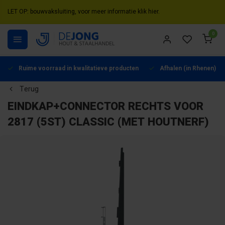
LET OP: bouwvaksluiting, voor meer informatie klik hier.
0
Ruime voorraad in kwalitatieve producten
Afhalen (in Rhenen) mo
Terug
EINDKAP+CONNECTOR RECHTS VOOR
2817 (5ST) CLASSIC (MET HOUTNERF)