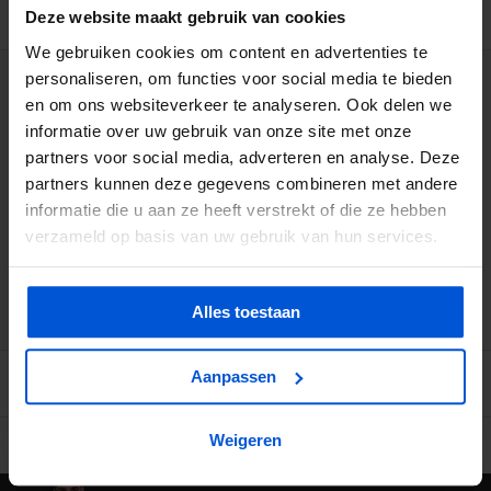
BESCHRIJVING
Deze website maakt gebruik van cookies
We gebruiken cookies om content en advertenties te
personaliseren, om functies voor social media te bieden
WIJ HELPEN JE GRAAG
en om ons websiteverkeer te analyseren. Ook delen we
informatie over uw gebruik van onze site met onze
0317 358 228
partners voor social media, adverteren en analyse. Deze
partners kunnen deze gegevens combineren met andere
informatie die u aan ze heeft verstrekt of die ze hebben
info@dejonghandelsonderneming.nl
verzameld op basis van uw gebruik van hun services.
3194
klanten geven ons een 9.1 op
Alles toestaan
Aanpassen
Weigeren
Ruime voorraad in kwalitatieve producten
Afhalen (in Rhenen) m