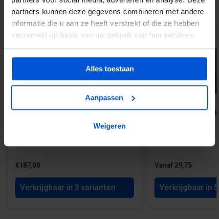
GERELATEERDE PRODUCTEN
partners kunnen deze gegevens combineren met andere
informatie die u aan ze heeft verstrekt of die ze hebben
verzameld op basis van uw gebruik van hun services.
Alles toestaan
Aanpassen
Tuindeur Privacy Douglas met stalen
Betonpaal diamantko
frame inclusief beslag
cm - Antraciet
Weigeren
€187,00
Vanaf 29,75
Verkrijgbaar in 3 varianten
Verkrijgbaar in 