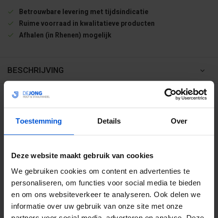
Betrouwbare levering met tijdsindicatie
Ruime voorraad in kwalitatieve producten
Afhalen (in Rhenen) mogelijk
BESCHRIJVING
WIJ HELPEN JE GRAAG
Toestemming
Details
Over
0317 358 228
info@dejonghandelsonderneming.nl
Deze website maakt gebruik van cookies
We gebruiken cookies om content en advertenties te
personaliseren, om functies voor social media te bieden
3194
klanten geven ons een 9.1 op
en om ons websiteverkeer te analyseren. Ook delen we
informatie over uw gebruik van onze site met onze
partners voor social media, adverteren en analyse. Deze