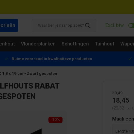
gorieën
Excl. btw
enhout
Vlonderplanken
Schuttingen
Tuinhout
Wapen
Ruime voorraad in kwalitatieve producten
 1,8 x 19 cm - Zwart gespoten
ALFHOUTS RABAT
20,49
 GESPOTEN
18,45
(22,32
Incl. 
Maak een
-10%