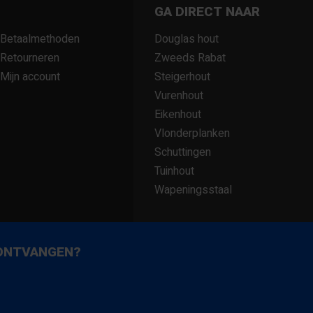
GA DIRECT NAAR
Betaalmethoden
Douglas hout
Retourneren
Zweeds Rabat
Mijn account
Steigerhout
Vurenhout
Eikenhout
Vlonderplanken
ouglas hout, onafhankelijk van
Schuttingen
 er mee aan de slag of kunnen u
Tuinhout
oge kwaliteit.
Wapeningsstaal
 ONTVANGEN?
kt om een tuinafscheiding of
epassingen. Voor een lage prijs
bekijk bijvoorbeeld ook onze