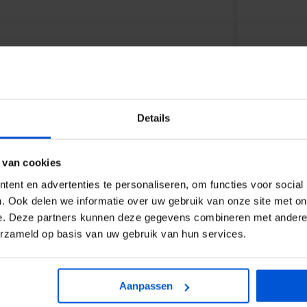
Details
WIJ HELP
 van cookies
ent en advertenties te personaliseren, om functies voor social
GESPOTEN
0317
. Ook delen we informatie over uw gebruik van onze site met on
e. Deze partners kunnen deze gegevens combineren met andere i
voorzien van veilingkantjes - KD
erzameld op basis van uw gebruik van hun services.
info
oten
Aanpassen