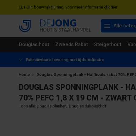
LET OP: bouwvaksluiting, voor meer informatie klik hier.
Alle cate
Douglas hout
Zweeds Rabat
Steigerhout
Vur
Betrouwbare levering met tijdsindicatie
Home
Douglas Sponningplank - Halfhouts rabat 70% PEFC
DOUGLAS SPONNINGPLANK - H
70% PEFC 1,8 X 19 CM - ZWART
Toon alle:
Douglas planken
,
Douglas dakbeschot