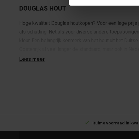
DOUGLAS HOUT
Hoge kwaliteit Douglas houtkopen? Voor een lage prijs 
als schutting. Net als voor diverse andere toepassinge
kleur. Een belangrijk kenmerk van het hout uit het Duits
Oostenrijk al veel langer de standaard, maar ook in Ned
Lees meer
DIVERSE TOEPASSINGEN MOGELIJK
Goedkoop Douglas hout kopen? Voor een lage prijs per 
voordelige manier gebruik van kunt maken. Voor versch
Bijvoorbeeld goed geschikt voor het maken van overkap
waar u weinig omkijken naar heeft. We leveren de:
Betrouwbare levering met tijdsindicatie
Ruime voorraad in kwal
Douglas palen
Douglas planken