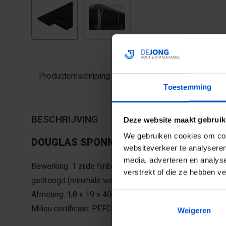
Productomschrijving
Toestemming
BESCHRIJVING
Deze website maakt gebruik
We gebruiken cookies om cont
DOUGLAS SPONNINGPLANKEN - ZWART 
websiteverkeer te analyseren
media, adverteren en analys
Bewerking: 1 zijde fijnbezaagd, 1 zijde glad geschaafd, 
verstrekt of die ze hebben v
gedroogd (minimale werking) - 2 x dekkend zwart gesp
Afmeting: 1,8 x 19 x 400 cm (werkende breedte 17 cm)
Milieu certificaat: PEFC
Weigeren