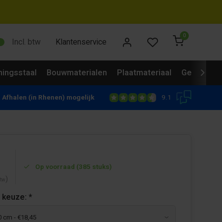
0
Incl. btw
Klantenservice
ingsstaal
Bouwmaterialen
Plaatmateriaal
Gevelbekl
9.1
Afhalen (in Rhenen) mogelijk
Op voorraad (385 stuks)
)
btw
 keuze:
*