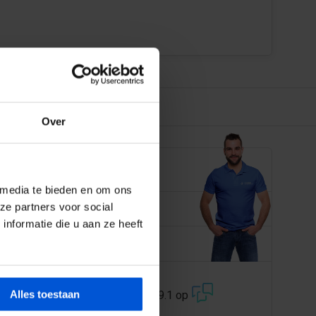
Over
EN JE GRAAG
 media te bieden en om ons
 358 228
ze partners voor social
nformatie die u aan ze heeft
@dejonghandelsonderneming.nl
3194
klanten geven ons een 9.1 op
Alles toestaan