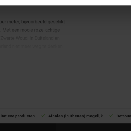
per meter, bijvoorbeeld geschikt
n. Met een mooie roze-achtige
e Zwarte Woud. In Duitsland en
erland niet meer weg te denken.
meter, zodat u er op een
illende toepassingen.
pingen en tuinafscheidingen,
itatieve producten
Afhalen (in Rhenen) mogelijk
Betrouw