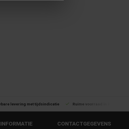
bare levering met tijdsindicatie
Ruime voorraad in kwalitatiev
INFORMATIE
CONTACTGEGEVENS