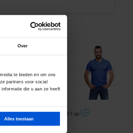
Over
EN JE GRAAG
 media te bieden en om ons
 358 228
ze partners voor social
nformatie die u aan ze heeft
@dejonghandelsonderneming.nl
3194
klanten geven ons een 9.1 op
Alles toestaan