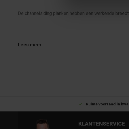
De channelsiding planken hebben een werkende breedt
Lees meer
Download Productveiligheid en contactgegevens 
Betrouwbare levering met tijdsindicatie
Ruime voorraad in kwal
KLANTENSERVICE