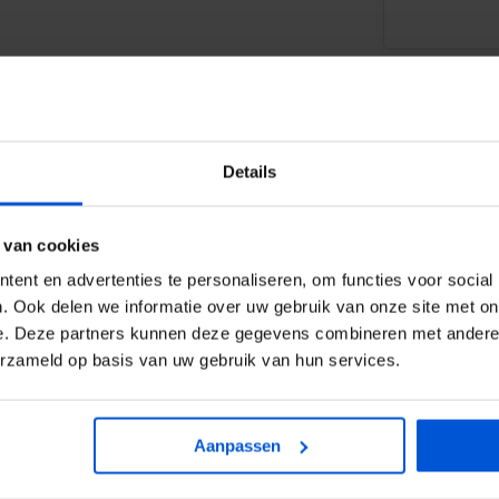
Details
WIJ HELP
 van cookies
ent en advertenties te personaliseren, om functies voor social
0317
. Ook delen we informatie over uw gebruik van onze site met on
 die steeds vaker wordt
e. Deze partners kunnen deze gegevens combineren met andere i
info
itenverblijven.
erzameld op basis van uw gebruik van hun services.
ernvrij
Douglas hout
. Ze zijn
Aanpassen
de is geschaafd, voorzien van 2
 voor een natuurlijk aanzicht.