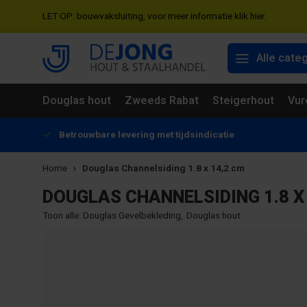
LET OP: bouwvaksluiting, voor meer informatie klik hier.
Alle cate
Douglas hout
Zweeds Rabat
Steigerhout
Vur
Betrouwbare levering met tijdsindicatie
Home
Douglas Channelsiding 1.8 x 14,2 cm
DOUGLAS CHANNELSIDING 1.8 X
Toon alle:
Douglas Gevelbekleding
,
Douglas hout