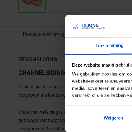
Productomschrijving
Toestemming
BESCHRIJVING
Deze website maakt gebruik
CHANNELSIDING
We gebruiken cookies om cont
websiteverkeer te analyseren
Channelsiding is een moderne, verticale gevelbekleding
media, adverteren en analys
toegepast als houten gevel van woningen, schuren en bu
verstrekt of die ze hebben v
Onze channelsiding is geproduceerd van onbehandeld, k
Weigeren
gedroogd wat zorgt voor minimale werking. De achterzij
trekgroeven. De zichtzijde is mooi fijnbezaagd wat zorgt