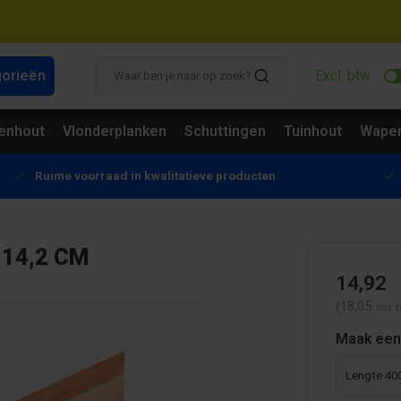
gorieën
Excl. btw
enhout
Vlonderplanken
Schuttingen
Tuinhout
Wapen
Ruime voorraad in kwalitatieve producten
 14,2 CM
14,92
(18,05
Incl. 
Maak een