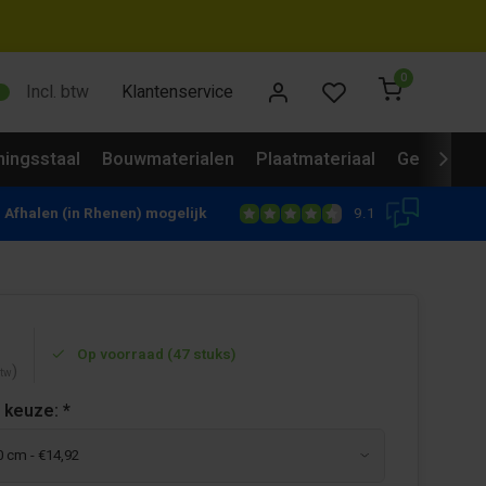
0
Incl. btw
Klantenservice
ingsstaal
Bouwmaterialen
Plaatmateriaal
Gevelbekl
9.1
Afhalen (in Rhenen) mogelijk
Op voorraad (47 stuks)
)
btw
 keuze:
*