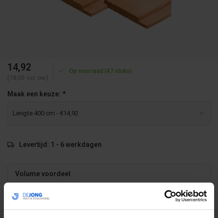
14,92
Op voorraad (47 stuks)
(18,05
)
Incl. btw
Maak een keuze:
*
Levertijd: 1 - 6 werkdagen
Volume voordeel
Aantal
Korting
Per stuk
168
-10%
€13,43