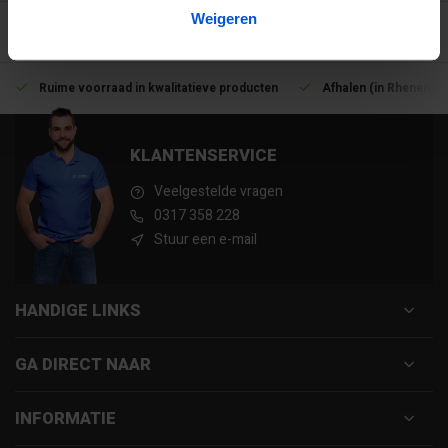
Weigeren
Ruime voorraad in kwalitatieve producten
Afhalen (in Rhenen) m
KLANTENSERVICE
Veelgestelde vragen
0317 358 228
Stuur een e-mail
HANDIGE LINKS
GA DIRECT NAAR
INFORMATIE