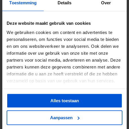
Toestemming
Details
Over
Betrouwbare levering met tijdsindicatie
Ruime voorraad in kwalitatieve producten
Afhalen (in Rhenen) mogelijk
Deze website maakt gebruik van cookies
We gebruiken cookies om content en advertenties te
personaliseren, om functies voor social media te bieden
BESCHRIJVING
en om ons websiteverkeer te analyseren. Ook delen we
informatie over uw gebruik van onze site met onze
partners voor social media, adverteren en analyse. Deze
WIJ HELPEN JE GRAAG
partners kunnen deze gegevens combineren met andere
informatie die u aan ze heeft verstrekt of die ze hebben
0317 358 228
verzameld op basis van uw gebruik van hun services.
info@dejonghandelsonderneming.nl
Alles toestaan
3194
klanten geven ons een 9.1 op
Aanpassen