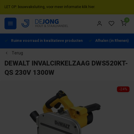
LET OP: bouwvaksluiting, voor meer informatie klik hier.
0
Ruime voorraad in kwalitatieve producten
Afhalen (in Rhenen) mo
Terug
DEWALT INVALCIRKELZAAG DWS520KT-
QS 230V 1300W
-24%