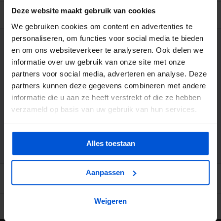
Deze website maakt gebruik van cookies
BESCHRIJVING
We gebruiken cookies om content en advertenties te
personaliseren, om functies voor social media te bieden
WIJ HELPEN JE GRAAG
en om ons websiteverkeer te analyseren. Ook delen we
informatie over uw gebruik van onze site met onze
partners voor social media, adverteren en analyse. Deze
0317 358 228
partners kunnen deze gegevens combineren met andere
informatie die u aan ze heeft verstrekt of die ze hebben
info@dejonghandelsonderneming.nl
verzameld op basis van uw gebruik van hun services.
3194
klanten geven ons een 9.1 op
Alles toestaan
Aanpassen
Weigeren
Ruime voorraad in kwalitatieve producten
Afhalen (in Rhenen) m