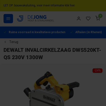
LET OP: bouwvaksluiting, voor meer informatie klik hier.
0
Ruime voorraad in kwalitatieve producten
Afhalen (in Rhenen) mo
Terug
DEWALT INVALCIRKELZAAG DWS520KT-
QS 230V 1300W
-24%