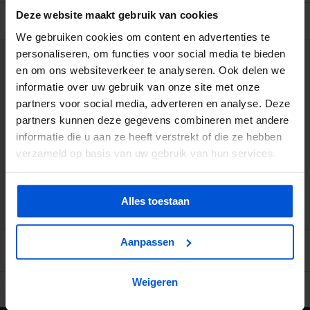
Deze website maakt gebruik van cookies
BESCHRIJVING
We gebruiken cookies om content en advertenties te
personaliseren, om functies voor social media te bieden
WIJ HELPEN JE GRAAG
en om ons websiteverkeer te analyseren. Ook delen we
informatie over uw gebruik van onze site met onze
partners voor social media, adverteren en analyse. Deze
0317 358 228
partners kunnen deze gegevens combineren met andere
informatie die u aan ze heeft verstrekt of die ze hebben
info@dejonghandelsonderneming.nl
verzameld op basis van uw gebruik van hun services.
3194
klanten geven ons een 9.1 op
Alles toestaan
Aanpassen
Weigeren
Ruime voorraad in kwalitatieve producten
Afhalen (in Rhenen) m