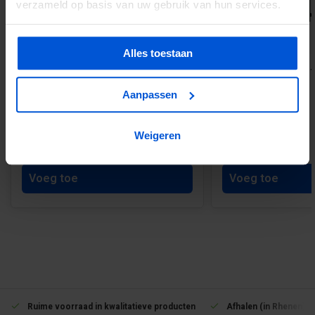
verzameld op basis van uw gebruik van hun services.
Alles toestaan
Sakrete Speedmix snelbetonmortel
Classic composiet t
in plastic zak 25 kg
x 180 cm
Aanpassen
Weigeren
Vanaf 9,50
Vanaf 59,40
Voeg toe
Voeg toe
Ruime voorraad in kwalitatieve producten
Afhalen (in Rhenen) m