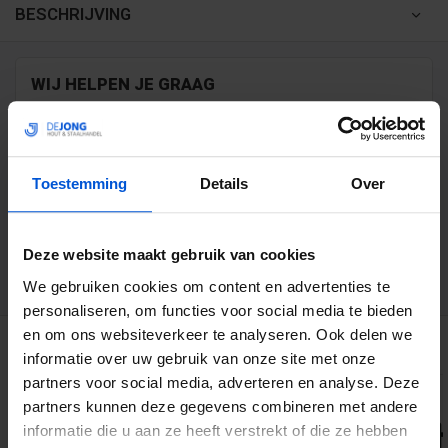
BESCHRIJVING
WIJ HELPEN JE GRAAG
0317 358 228
Toestemming
Details
Over
info@dejonghandelsonderneming.nl
Deze website maakt gebruik van cookies
3194
klanten geven ons een 9.1 op
We gebruiken cookies om content en advertenties te
personaliseren, om functies voor social media te bieden
en om ons websiteverkeer te analyseren. Ook delen we
GERELATEERDE PRODUCTEN
informatie over uw gebruik van onze site met onze
partners voor social media, adverteren en analyse. Deze
partners kunnen deze gegevens combineren met andere
informatie die u aan ze heeft verstrekt of die ze hebben