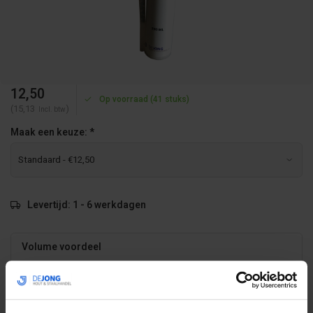
12,50
Op voorraad (41 stuks)
(15,13
)
Incl. btw
Maak een keuze:
*
Levertijd: 1 - 6 werkdagen
Volume voordeel
Aantal
Korting
Per stuk
12
-15%
€10,63