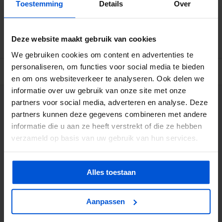
Toestemming
Details
Over
Betrouwbare levering met tijdsindicatie
Ruime voorraad in kwalitatieve producten
Afhalen (in Rhenen) mogelijk
Deze website maakt gebruik van cookies
We gebruiken cookies om content en advertenties te
personaliseren, om functies voor social media te bieden
BESCHRIJVING
en om ons websiteverkeer te analyseren. Ook delen we
informatie over uw gebruik van onze site met onze
partners voor social media, adverteren en analyse. Deze
WIJ HELPEN JE GRAAG
partners kunnen deze gegevens combineren met andere
informatie die u aan ze heeft verstrekt of die ze hebben
0317 358 228
verzameld op basis van uw gebruik van hun services.
info@dejonghandelsonderneming.nl
Alles toestaan
3194
klanten geven ons een 9.1 op
Aanpassen