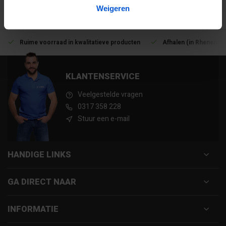
Weigeren
Ruime voorraad in kwalitatieve producten
Afhalen (in Rhenen) m
KLANTENSERVICE
Veelgestelde vragen
0317 358 228
Stuur een e-mail
HANDIGE LINKS
GA DIRECT NAAR
INFORMATIE