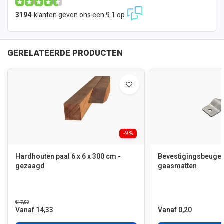
3194
klanten geven ons een 9.1 op
GERELATEERDE PRODUCTEN
-9%
Hardhouten paal 6 x 6 x 300 cm -
Bevestigingsbeugel t
gezaagd
gaasmatten
€17,50
Vanaf 14,33
Vanaf 0,20