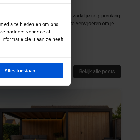
rplanken schoon en mooi houden, zodat je nog jarenlang
eet niet om snel vlekken en vuil te verwijderen om je
 media te bieden en om ons
ze partners voor social
nformatie die u aan ze heeft
Alles toestaan
Bekijk alle posts