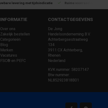
uwbare levering met tijdsindicatie
Ruime voorraad in kwalitat
INFORMATIE
CONTACTGEGEVENS
Over ons
De Jong
Zakelijk bestellen
Handelsonderneming B.V.
Categorieën
Achterbergsestraatweg
Blog
134
Merken
3911 CX Achterberg,
Vacatures
Rhenen
FSC® en PEFC
Nederland
KVK nummer: 58207147
Btw nummer:
NL852923818B01