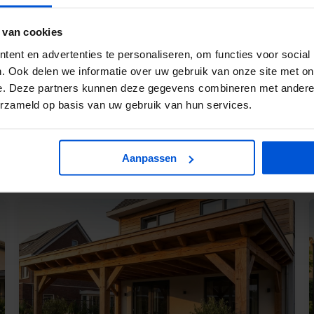
TOPVORM!
 van cookies
lukkig geen zware taak. Met deze simpele tips kun je je vlonde
en met water en een mild reinigingsmiddel is de sleutel, en verg
ent en advertenties te personaliseren, om functies voor social
. Ook delen we informatie over uw gebruik van onze site met on
e. Deze partners kunnen deze gegevens combineren met andere i
erzameld op basis van uw gebruik van hun services.
Aanpassen