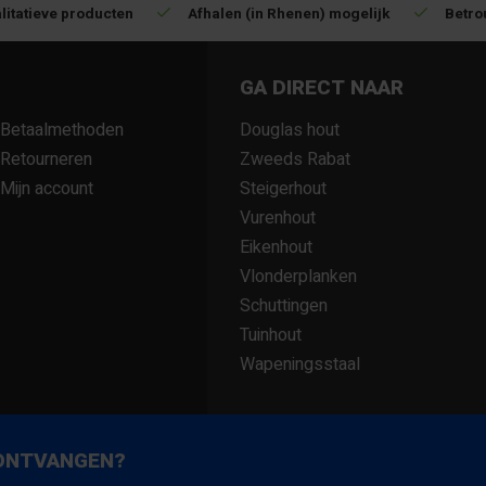
litatieve producten
Afhalen (in Rhenen) mogelijk
Betro
GA DIRECT NAAR
Betaalmethoden
Douglas hout
Retourneren
Zweeds Rabat
Mijn account
Steigerhout
Vurenhout
Eikenhout
Vlonderplanken
Schuttingen
Tuinhout
Wapeningsstaal
 ONTVANGEN?