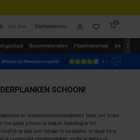
0
Incl. btw
Klantenservice
ingsstaal
Bouwmaterialen
Plaatmateriaal
Gevelbekl
9.1
Afhalen (in Rhenen) mogelijk
NDERPLANKEN SCHOON!
aamheid en onderhoudsvriendelijkheid. Maar, net zoals
 en toe goed schoon te maken. Gelukkig is het
ef je er niet veel tijd aan te besteden. In deze blog
 je composiet vlonderplanken, zodat je terras of