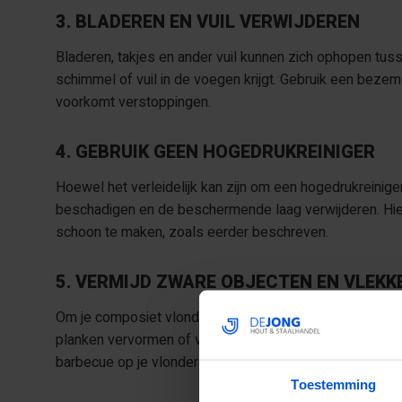
3. BLADEREN EN VUIL VERWIJDEREN
Bladeren, takjes en ander vuil kunnen zich ophopen tusse
schimmel of vuil in de voegen krijgt. Gebruik een bezem 
voorkomt verstoppingen.
4. GEBRUIK GEEN HOGEDRUKREINIGER
Hoewel het verleidelijk kan zijn om een hogedrukreinige
beschadigen en de beschermende laag verwijderen. Hierd
schoon te maken, zoals eerder beschreven.
5. VERMIJD ZWARE OBJECTEN EN VLEKK
Om je composiet vlonderplanken in goede staat te houde
planken vervormen of vlekken veroorzaken. Zorg er ook v
barbecue op je vlonder plaatst, zet dan een bescherm
Toestemming