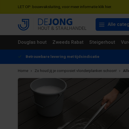
LET OP: bouwvaksluiting, voor meer informatie klik hier.
Alle cate
Douglas hout
Zweeds Rabat
Steigerhout
Vur
Betrouwbare levering met tijdsindicatie
Home
Zo houd jij je composiet vlonderplanken schoon!
All