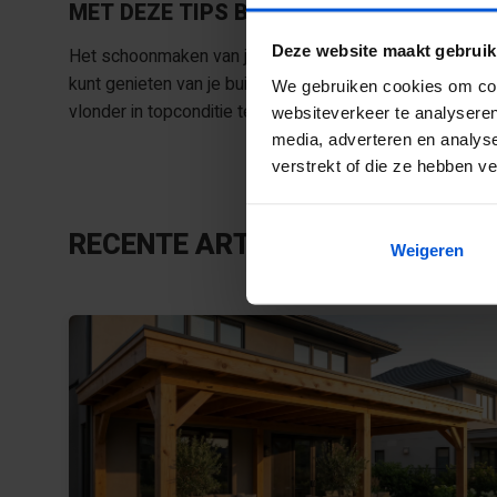
MET DEZE TIPS BLIJFT JE VLONDER IN 
Deze website maakt gebruik
Het schoonmaken van je composiet vlonderplanken is ge
kunt genieten van je buitenruimte. Regelmatig schoonmak
We gebruiken cookies om cont
vlonder in topconditie te houden!
websiteverkeer te analyseren
media, adverteren en analys
verstrekt of die ze hebben v
RECENTE ARTIKELEN
Weigeren