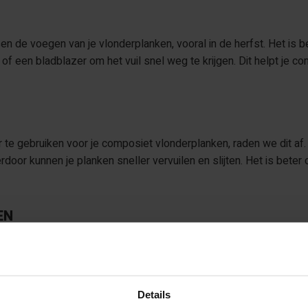
n de voegen van je vlonderplanken, vooral in de herfst. Het is be
of een bladblazer om het vuil snel weg te krijgen. Dit helpt je c
r te gebruiken voor je composiet vlonderplanken, raden we dit af
oor kunnen je planken sneller vervuilen en slijten. Het is beter
EN
n, is het een goed idee om zware meubels of objecten niet langdu
oor dat je geen olie of vet morst, want dat kan moeilijk te verwi
ende mat eronder om vetvlekken te voorkomen.
Details