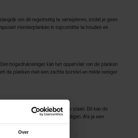
langrijk om dit regelmatig te verwijderen, zodat je geen
omposiet vlonderplanken in topconditie te houden en
. Een hogedrukreiniger kan het oppervlak van de planken
 om de planken met een zachte borstel en milde reiniger
rig op hetzelfde plekje te laten staan. Dit kan de
jderen zijn en de planken beschadigen. Als je een
Over