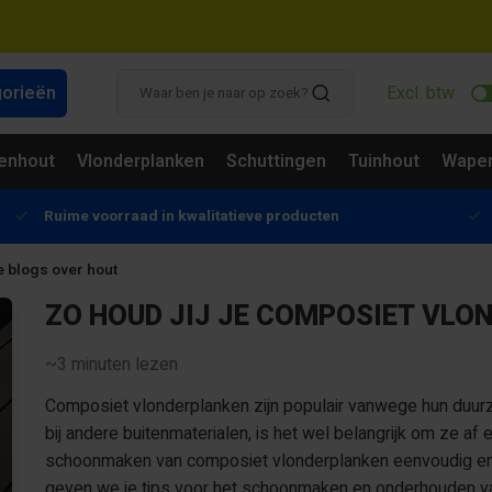
gorieën
Excl. btw
enhout
Vlonderplanken
Schuttingen
Tuinhout
Wapen
Ruime voorraad in kwalitatieve producten
e blogs over hout
ZO HOUD JIJ JE COMPOSIET VLO
~3
minuten lezen
Composiet vlonderplanken zijn populair vanwege hun duurz
bij andere buitenmaterialen, is het wel belangrijk om ze af
schoonmaken van composiet vlonderplanken eenvoudig en ho
geven we je tips voor het schoonmaken en onderhouden van