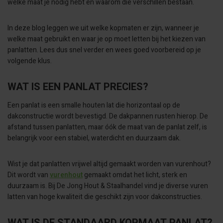
welke maat je nodig hebt en waarom die verschillen bestaan.
In deze blog leggen we uit welke kopmaten er zijn, wanneer je
welke maat gebruikt en waar je op moet letten bij het kiezen van
panlatten. Lees dus snel verder en wees goed voorbereid op je
volgende klus.
WAT IS EEN PANLAT PRECIES?
Een panlat is een smalle houten lat die horizontaal op de
dakconstructie wordt bevestigd. De dakpannen rusten hierop. De
afstand tussen panlatten, maar óók de maat van de panlat zelf, is
belangrijk voor een stabiel, waterdicht en duurzaam dak.
Wist je dat panlatten vrijwel altijd gemaakt worden van vurenhout?
Dit wordt van
vurenhout
gemaakt omdat het licht, sterk en
duurzaam is. Bij De Jong Hout & Staalhandel vind je diverse vuren
latten van hoge kwaliteit die geschikt zijn voor dakconstructies.
WAT IS DE STANDAARD KOPMAAT PANLAT?