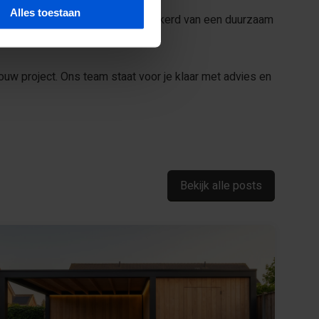
Alles toestaan
glas of hardhout, dan ben je verzekerd van een duurzaam
aat.
ouw project. Ons team staat voor je klaar met advies en
Bekijk alle posts