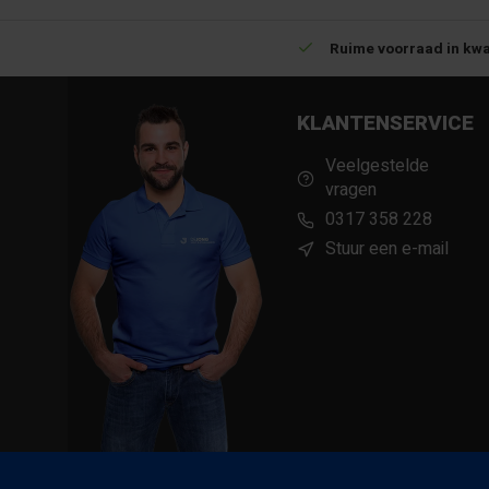
Betrouwbare levering met tijdsindicatie
Ruime voorraad in kwa
KLANTENSERVICE
Veelgestelde
vragen
0317 358 228
Stuur een e-mail