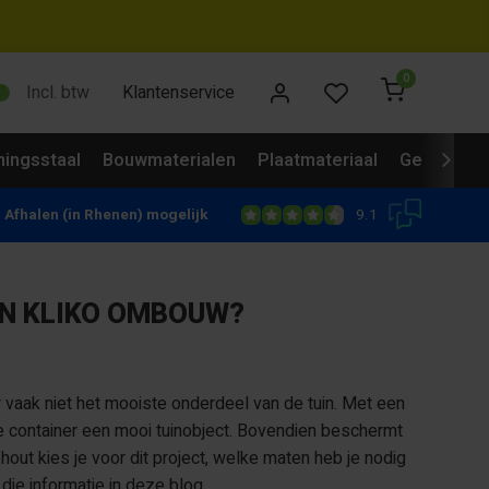
0
Incl. btw
Klantenservice
ingsstaal
Bouwmaterialen
Plaatmateriaal
Gevelbekl
9.1
Afhalen (in Rhenen) mogelijk
EN KLIKO OMBOUW?
 vaak niet het mooiste onderdeel van de tuin. Met een
 container een mooi tuinobject. Bovendien beschermt
out kies je voor dit project, welke maten heb je nodig
die informatie in deze blog