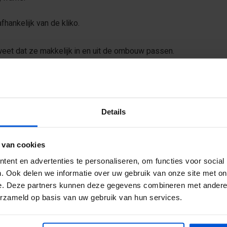
hankelijk van de kliko.
 weet dat ze makkelijk in en uit de ombouw passen.
OMBOUW?
 de afmetingen en het aantal containers die je in de ombouw wilt z
Details
 ombouw voor 2 containers.
 van cookies
nzienlijk langer mee.
ent en advertenties te personaliseren, om functies voor social
ar met kortere levensduur.
. Ook delen we informatie over uw gebruik van onze site met on
e. Deze partners kunnen deze gegevens combineren met andere i
n kant-en-klare kopen. Bovendien kun je hem helemaal naar we
erzameld op basis van uw gebruik van hun services.
IJLVOL