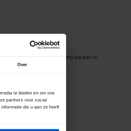
etten. Hieronder zie je een schatting qua prijs en
Over
 media te bieden en om ons
ze partners voor social
nformatie die u aan ze heeft
ns ontwerpen.