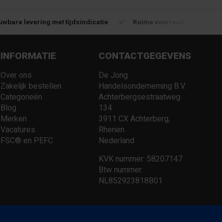
uwbare levering met tijdsindicatie
Ruime voorraad in kwalitat
INFORMATIE
CONTACTGEGEVENS
Over ons
De Jong
Zakelijk bestellen
Handelsonderneming B.V.
Categorieën
Achterbergsestraatweg
Blog
134
Merken
3911 CX Achterberg,
Vacatures
Rhenen
FSC® en PEFC
Nederland
KVK nummer: 58207147
Btw nummer:
NL852923818B01