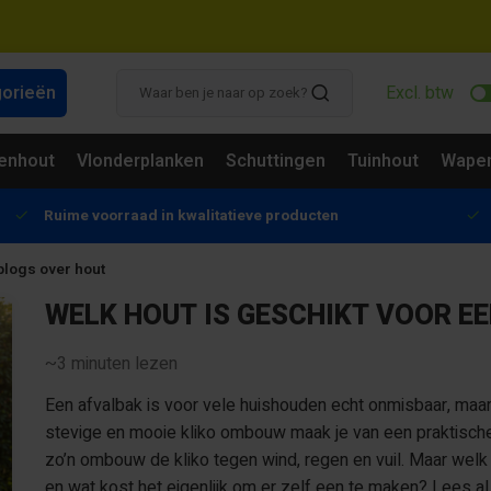
gorieën
Excl. btw
enhout
Vlonderplanken
Schuttingen
Tuinhout
Wapen
Ruime voorraad in kwalitatieve producten
blogs over hout
WELK HOUT IS GESCHIKT VOOR E
~3
minuten lezen
Een afvalbak is voor vele huishouden echt onmisbaar, maar
stevige en mooie kliko ombouw maak je van een praktische
zo’n ombouw de kliko tegen wind, regen en vuil. Maar welk h
en wat kost het eigenlijk om er zelf een te maken? Lees al 