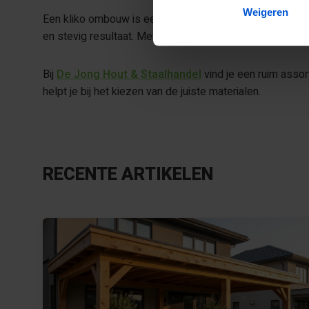
Weigeren
Een kliko ombouw is een slimme oplossing om je containe
en stevig resultaat. Met de juiste houtafmetingen en e
Bij
De Jong Hout & Staalhandel
vind je een ruim assor
helpt je bij het kiezen van de juiste materialen.
RECENTE ARTIKELEN