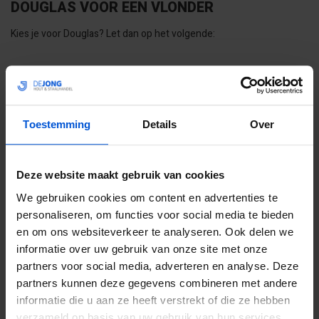
DOUGLAS VOOR EEN VLONDER
Kies je voor Douglas? Let dan op het volgende:
Vermijd grondcontact: Gebruik onderbalken van hardhout of
rubberen tegeldragers.
Zorg voor ventilatie: Laat lucht onder de vlonder doorstromen.
Verwerk het hout volgens de regels: Gebruik RVS-schroeven en
Toestemming
Details
Over
werk de kopse kanten af.
Voorkom gladheid: Kies voor planken met profiel of behandel ze
met antislip-olie.
Deze website maakt gebruik van cookies
We gebruiken cookies om content en advertenties te
ALTERNATIEVEN OVERWEGEN?
personaliseren, om functies voor social media te bieden
Heb je twijfels? Dan zijn er ook alternatieven. Denk aan hardhout,
en om ons websiteverkeer te analyseren. Ook delen we
zoals Bankirai, of composiet. Die gaan vaak langer mee, maar zijn
informatie over uw gebruik van onze site met onze
ook een stuk duurder. Douglas blijft een prima prijs-kwaliteitkeuze
partners voor social media, adverteren en analyse. Deze
voor wie een stevige, mooie en betaalbare vlonder wil. Bij vragen,
partners kunnen deze gegevens combineren met andere
neem gerust contact op met onze klantenservice. Wij helpen je
informatie die u aan ze heeft verstrekt of die ze hebben
graag verder.
verzameld op basis van uw gebruik van hun services.