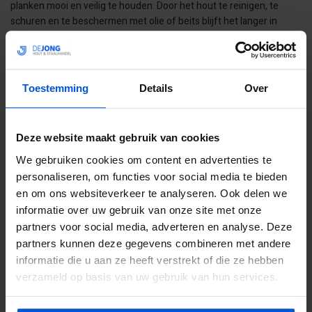
planken mooi en veilig te houden. Door het hout te reinigen, te
schuren en te beschermen met olie of beits blijft het langer in
goede conditie. Met jaarlijks onderhoud voorkom je vergrijzing en
gladheid en geniet je jarenlang van een verzorgd terras.
VEELGESTELDE VRAGEN
Toestemming
Details
Over
Kan ik een geïmpregneerde vlonder ook behandelen?
Deze website maakt gebruik van cookies
Ja, dat kan. Geïmpregneerd hout heeft al een basisbescherming,
We gebruiken cookies om content en advertenties te
maar extra olie of beits zorgt ervoor dat de kleur langer behouden
personaliseren, om functies voor social media te bieden
blijft en het hout beter beschermd is.
en om ons websiteverkeer te analyseren. Ook delen we
informatie over uw gebruik van onze site met onze
partners voor social media, adverteren en analyse. Deze
partners kunnen deze gegevens combineren met andere
Wat is beter: olie of beits?
informatie die u aan ze heeft verstrekt of die ze hebben
verzameld op basis van uw gebruik van hun services.
Olie dringt in het hout en benadrukt de natuurlijke uitstraling. Beits
legt een laag op het oppervlak en geeft meer bescherming tegen