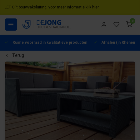
LET OP: bouwvaksluiting, voor meer informatie klik hier.
0
Ruime voorraad in kwalitatieve producten
Afhalen (in Rhenen) m
Terug