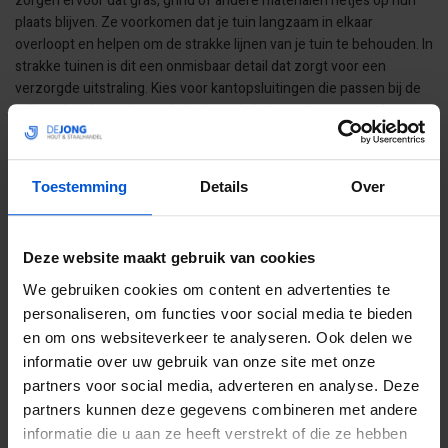
zorgen ervoor dat gras, grind of andere materialen netjes op hun
plaats blijven. Ze voorkomen dat je tuin langzaam in elkaar
overloopt en helpen om de strakke lijnen van je tuin te behouden. In
strakke tuinen is dit een onmisbaar detail dat zorgt voor een
verzorgde uitstraling. Kies voor kantopsluitingen die passen bij de
stijl van je tuin, zodat ze de look van je buitenruimte versterken.
MET EEN STRAKKE TUIN MEER GENIETEN
VAN JE BUITENRUIMTE!
Toestemming
Details
Over
Door de juiste materialen te kiezen, strakke lijnen te gebruiken en
het onderhoud tot een minimum te beperken, kun je eenvoudig
Deze website maakt gebruik van cookies
een strakke tuin creëren die er het hele jaar door mooi uitziet. Met
een beetje planning en de juiste keuzes geniet je van een
We gebruiken cookies om content en advertenties te
onderhoudsvriendelijke tuin waar je nog jarenlang plezier van hebt.
personaliseren, om functies voor social media te bieden
Strakke tuinen bieden rust, overzicht en stijl — dus waar wacht je
en om ons websiteverkeer te analyseren. Ook delen we
nog op? Ga aan de slag en creëer de tuin van je dromen!
informatie over uw gebruik van onze site met onze
partners voor social media, adverteren en analyse. Deze
partners kunnen deze gegevens combineren met andere
informatie die u aan ze heeft verstrekt of die ze hebben