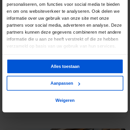
personaliseren, om functies voor social media te bieden
en om ons websiteverkeer te analyseren. Ook delen we
informatie over uw gebruik van onze site met onze
partners voor social media, adverteren en analyse. Deze
partners kunnen deze gegevens combineren met andere
informatie die u aan ze heeft verstrekt of die ze hebben
verzameld op basis van uw gebruik van hun services.
Alles toestaan
19 Mei 2026
Overkapping pakketten: wat heb je nodig?
Veel mensen zijn op zoek naar overkapping pakketten,
Aanpassen
omdat ze in één keer klaar willen zijn. Logisch, want het lijkt
overzichtelijk en snel. Toch kiezen steeds meer mensen
ervoor om zelf een overkapping samen te stelle...
Weigeren
Artikel verder lezen