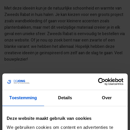
Met deze ideeën kun je de natuurlijke schoonheid en warmte van
Zweeds Rabat in huis halen. Je kan kiezen voor een groots project
zoals wandbekleding óf gaan voor kleinere accenten zoals
plantenbakken, maar met dit veelzijdige materiaal creëer je in elk
geval een unieke sfeer. Zweeds Rabat is eenvoudig te bestellen via
onze website. Of je nou op zoek bent naar een zwarte of een
blanke variant: we hebben het allemaal. Hopelijk hebben deze
creatieve ideeën je geïnspireerd om zelf aan de slag te gaan. Veel
bouwplezier!
RECENTE ARTIKELEN
Toestemming
Details
Over
Deze website maakt gebruik van cookies
We gebruiken cookies om content en advertenties te