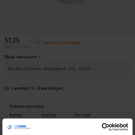
57,25
Levering op bestelling
(69,27
)
Incl. btw
Maak een keuze:
*
Levertijd: 3 - 8 werkdagen
Volume voordeel
Aantal
Korting
Per stuk
5
-5%
€54,39