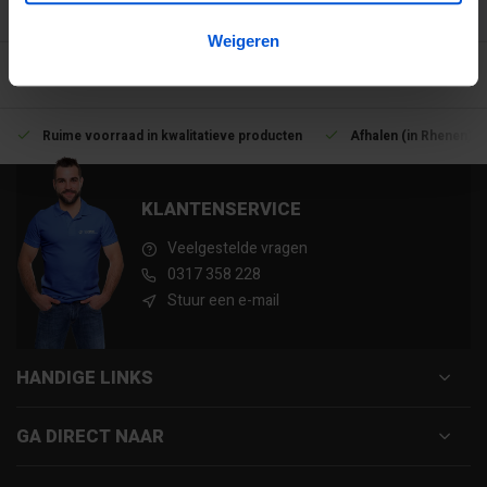
Weigeren
Ruime voorraad in kwalitatieve producten
Afhalen (in Rhenen) m
KLANTENSERVICE
Veelgestelde vragen
0317 358 228
Stuur een e-mail
HANDIGE LINKS
GA DIRECT NAAR