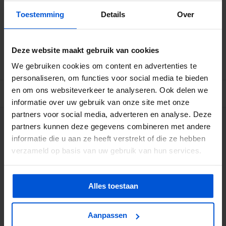
10
-10%
€51,53
Toestemming
Details
Over
Betrouwbare levering met tijdsindicatie
Ruime voorraad in kwalitatieve producten
Deze website maakt gebruik van cookies
Afhalen (in Rhenen) mogelijk
We gebruiken cookies om content en advertenties te
personaliseren, om functies voor social media te bieden
en om ons websiteverkeer te analyseren. Ook delen we
BESCHRIJVING
informatie over uw gebruik van onze site met onze
partners voor social media, adverteren en analyse. Deze
partners kunnen deze gegevens combineren met andere
WIJ HELPEN JE GRAAG
informatie die u aan ze heeft verstrekt of die ze hebben
verzameld op basis van uw gebruik van hun services.
0317 358 228
info@dejonghandelsonderneming.nl
Alles toestaan
Aanpassen
3194
klanten geven ons een 9.1 op