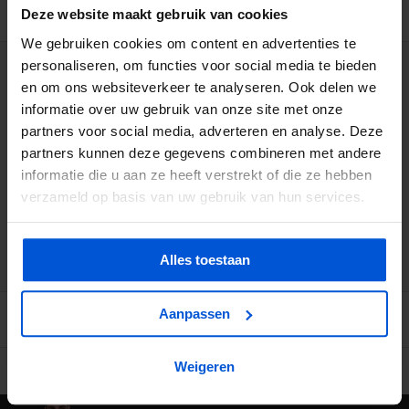
BESCHRIJVING
Deze website maakt gebruik van cookies
We gebruiken cookies om content en advertenties te
personaliseren, om functies voor social media te bieden
WIJ HELPEN JE GRAAG
en om ons websiteverkeer te analyseren. Ook delen we
informatie over uw gebruik van onze site met onze
0317 358 228
partners voor social media, adverteren en analyse. Deze
partners kunnen deze gegevens combineren met andere
informatie die u aan ze heeft verstrekt of die ze hebben
info@dejonghandelsonderneming.nl
verzameld op basis van uw gebruik van hun services.
3194
klanten geven ons een 9.1 op
Alles toestaan
Aanpassen
Weigeren
Ruime voorraad in kwalitatieve producten
Afhalen (in Rhenen) m