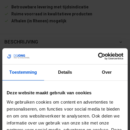
Betrouwbare levering met tijdsindicatie
Ruime voorraad in kwalitatieve producten
Afhalen (in Rhenen) mogelijk
BESCHRIJVING
WIJ HELPEN JE GRAAG
Toestemming
Details
Over
0317 358 228
info@dejonghandelsonderneming.nl
Deze website maakt gebruik van cookies
We gebruiken cookies om content en advertenties te
personaliseren, om functies voor social media te bieden
3194
klanten geven ons een 9.1 op
en om ons websiteverkeer te analyseren. Ook delen we
informatie over uw gebruik van onze site met onze
partners voor social media, adverteren en analyse. Deze