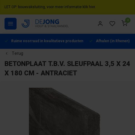
LET OP: bouwvaksluiting, voor meer informatie klik hier.
0
Ruime voorraad in kwalitatieve producten
Afhalen (in Rhenen) mo
Terug
BETONPLAAT T.B.V. SLEUFPAAL 3,5 X 24
X 180 CM - ANTRACIET