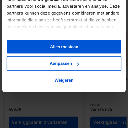
partners voor social media, adverteren en analyse. Deze
partners kunnen deze gegevens combineren met andere
GERELATEERDE PRODUCTEN
informatie die u aan ze heeft verstrekt of die ze hebben
verzameld op basis van uw gebruik van hun services.
Alles toestaan
Aanpassen
Hardhouten tuinscherm Kampen - 17
Douglas tuinscherm
Weigeren
planks - diverse afmetingen
21 planks - diverse
€110,00
€88,39
Vanaf 69,75
Verkrijgbaar in 2 varianten
Verkrijgbaar in 