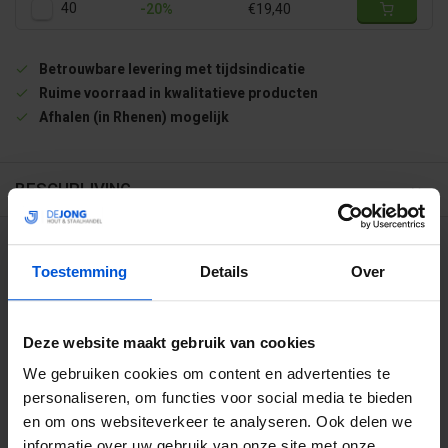
40
-20%
€19,40
Betrouwbare levering met tijdsindicatie
Ruime voorraad in kwalitatieve producten
Afhalen (in Rhenen) mogelijk
BESCHRIJVING
WIJ HELPEN JE GRAAG
Toestemming
Details
Over
0317 358 228
Deze website maakt gebruik van cookies
info@dejonghandelsonderneming.nl
We gebruiken cookies om content en advertenties te
personaliseren, om functies voor social media te bieden
en om ons websiteverkeer te analyseren. Ook delen we
3194
klanten geven ons een 9.1 op
informatie over uw gebruik van onze site met onze