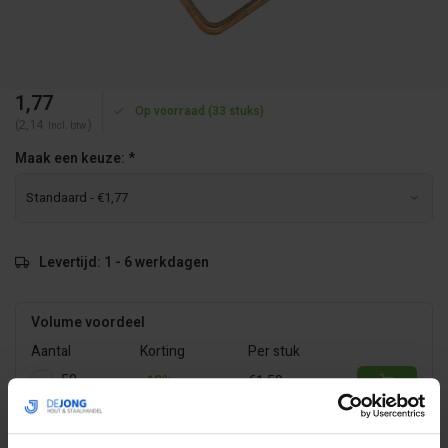
1,77
Op voorraad (33 stuks)
(2,14
)
Incl. btw
Maak een keuze:
*
Levertijd: 1 - 6 werkdagen
Volume voordeel
Aantal
Korting
Per stuk
50
-10%
€1,59
100
-20%
€1,42