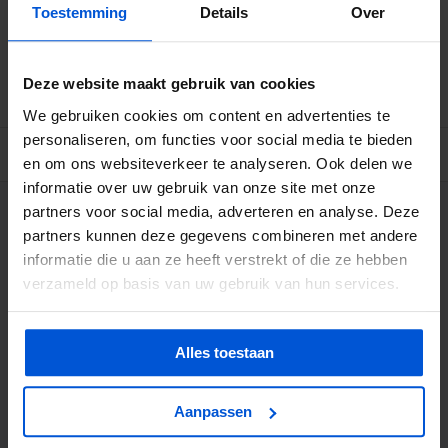
Toestemming
Details
Over
Betrouwbare levering met tijdsindicatie
Ruime voorraad in kwalitatieve producten
Afhalen (in Rhenen) mogelijk
Deze website maakt gebruik van cookies
We gebruiken cookies om content en advertenties te
personaliseren, om functies voor social media te bieden
BESCHRIJVING
en om ons websiteverkeer te analyseren. Ook delen we
informatie over uw gebruik van onze site met onze
partners voor social media, adverteren en analyse. Deze
WIJ HELPEN JE GRAAG
partners kunnen deze gegevens combineren met andere
informatie die u aan ze heeft verstrekt of die ze hebben
0317 358 228
verzameld op basis van uw gebruik van hun services.
info@dejonghandelsonderneming.nl
Alles toestaan
3194
klanten geven ons een 9.1 op
Aanpassen