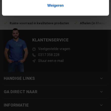
Weigeren
Ruime voorraad in kwalitatieve producten
Afhalen (in Rhenen) m
KLANTENSERVICE
Veelgestelde vragen
0317 358 228
Stuur een e-mail
HANDIGE LINKS
GA DIRECT NAAR
INFORMATIE