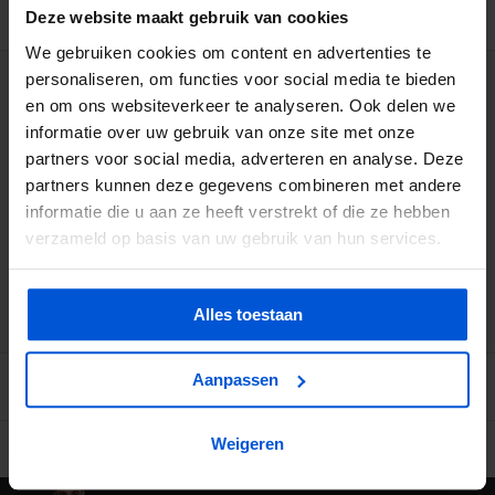
BESCHRIJVING
Deze website maakt gebruik van cookies
We gebruiken cookies om content en advertenties te
personaliseren, om functies voor social media te bieden
WIJ HELPEN JE GRAAG
en om ons websiteverkeer te analyseren. Ook delen we
informatie over uw gebruik van onze site met onze
0317 358 228
partners voor social media, adverteren en analyse. Deze
partners kunnen deze gegevens combineren met andere
informatie die u aan ze heeft verstrekt of die ze hebben
info@dejonghandelsonderneming.nl
verzameld op basis van uw gebruik van hun services.
3194
klanten geven ons een 9.1 op
Alles toestaan
Aanpassen
Weigeren
Ruime voorraad in kwalitatieve producten
Afhalen (in Rhenen) m