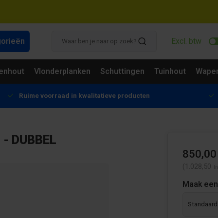
gorieën
Excl. btw
enhout
Vlonderplanken
Schuttingen
Tuinhout
Wapen
Ruime voorraad in kwalitatieve producten
- DUBBEL
850,00
(1.028,50
In
Maak een