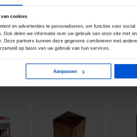
en
 van cookies
ent en advertenties te personaliseren, om functies voor social
. Ook delen we informatie over uw gebruik van onze site met on
e. Deze partners kunnen deze gegevens combineren met andere i
erzameld op basis van uw gebruik van hun services.
ende tuinpalen van 11 x 11 cm,
n de poortdeuren. Bestel
Aanpassen
ie natuurlijke bruine kleur te