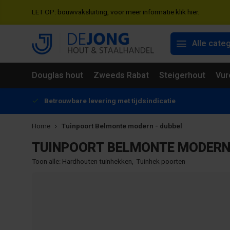
LET OP: bouwvaksluiting, voor meer informatie klik hier.
Alle cate
Douglas hout
Zweeds Rabat
Steigerhout
Vur
Betrouwbare levering met tijdsindicatie
Home
Tuinpoort Belmonte modern - dubbel
TUINPOORT BELMONTE MODERN 
Toon alle:
Hardhouten tuinhekken
,
Tuinhek poorten