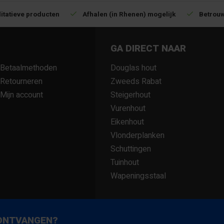
itatieve producten
Afhalen (in Rhenen) mogelijk
Betrouw
GA DIRECT NAAR
Betaalmethoden
Douglas hout
Retourneren
Zweeds Rabat
Mijn account
Steigerhout
Vurenhout
Eikenhout
Vlonderplanken
Schuttingen
Tuinhout
Wapeningsstaal
 ONTVANGEN?