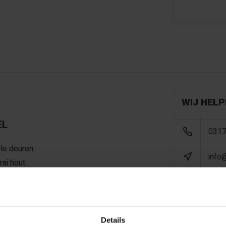
WIJ HELP
EL
0317
le deuren.
info
ai hout.
x 180 cm
Details