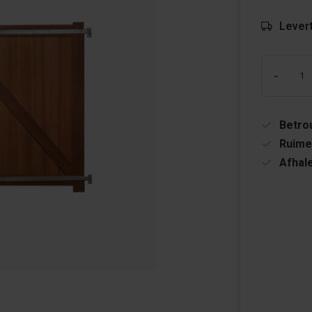
Levert
-
Betrou
Ruime
Afhale