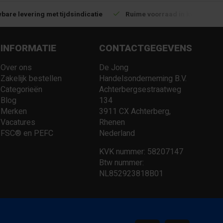
bare levering met tijdsindicatie
Ruime voorraad in kwalitatiev
INFORMATIE
CONTACTGEGEVENS
Over ons
De Jong
Zakelijk bestellen
Handelsonderneming B.V.
Categorieën
Achterbergsestraatweg
Blog
134
Merken
3911 CX Achterberg,
Vacatures
Rhenen
FSC® en PEFC
Nederland
KVK nummer: 58207147
Btw nummer:
NL852923818B01