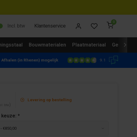
0
Incl. btw
Klantenservice
ingsstaal
Bouwmaterialen
Plaatmateriaal
Gevelbekl
9.1
Afhalen (in Rhenen) mogelijk
Levering op bestelling
)
cl. btw
 keuze:
*