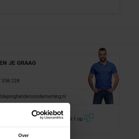
EN JE GRAAG
 358 228
@dejonghandelsonderneming.nl
3194
klanten geven ons een 9.1 op
Over