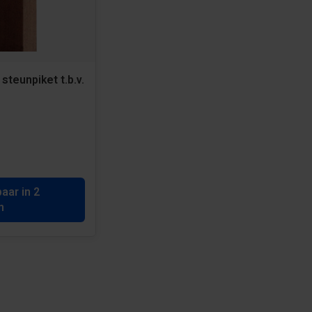
steunpiket t.b.v.
baar in 2
n