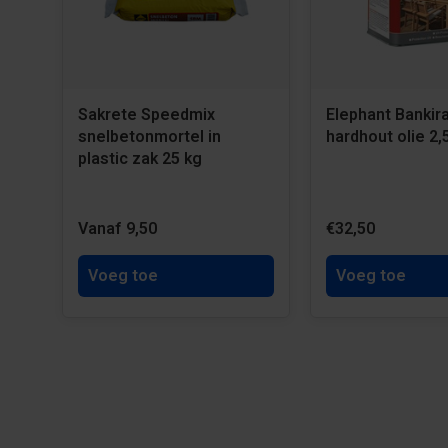
Sakrete Speedmix
Elephant Bankira
snelbetonmortel in
hardhout olie 2,
plastic zak 25 kg
Vanaf 9,50
€32,50
Voeg toe
Voeg toe