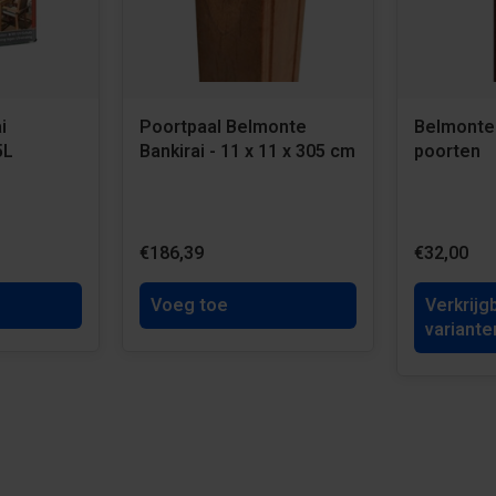
i
Poortpaal Belmonte
Belmonte 
5L
Bankirai - 11 x 11 x 305 cm
poorten
€186,39
€32,00
Voeg toe
Verkrijg
variante