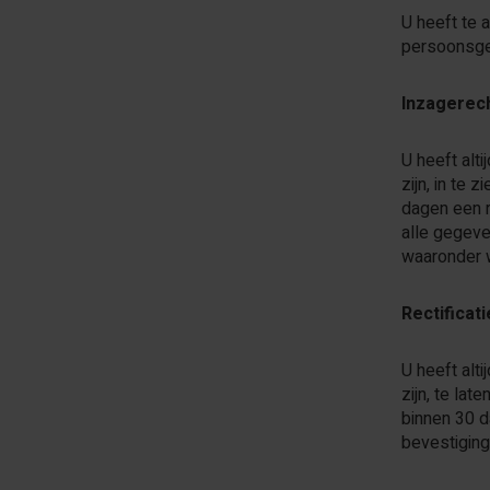
U heeft te 
persoonsge
Inzagerec
U heeft alt
zijn, in te
dagen een r
alle gegeve
waaronder 
Rectificat
U heeft alt
zijn, te la
binnen 30 d
bevestiging