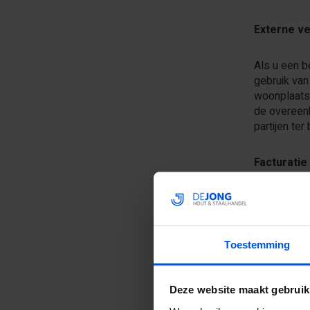
Externe v
Als u een b
gebruik van
woonplaats 
de overeenk
partijen ter
Facturati
Voor onze b
adres en wo
van verkoo
verplicht e
Toestemming
hierboven 
Deze website maakt gebruik
Algemeen 