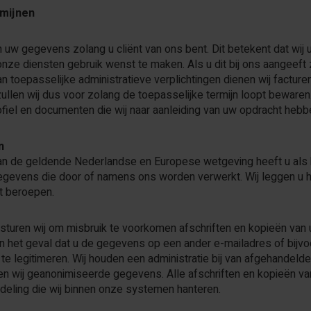
mijnen
 uw gegevens zolang u cliënt van ons bent. Dit betekent dat wij u
onze diensten gebruik wenst te maken. Als u dit bij ons aangeeft 
n toepasselijke administratieve verplichtingen dienen wij fact
llen wij dus voor zolang de toepasselijke termijn loopt bewar
ofiel en documenten die wij naar aanleiding van uw opdracht hebb
n
an de geldende Nederlandse en Europese wetgeving heeft u als 
evens die door of namens ons worden verwerkt. Wij leggen u hier
t beroepen.
 sturen wij om misbruik te voorkomen afschriften en kopieën va
In het geval dat u de gegevens op een ander e-mailadres of bijvo
 te legitimeren. Wij houden een administratie bij van afgehandel
en wij geanonimiseerde gegevens. Alle afschriften en kopieën 
eling die wij binnen onze systemen hanteren.