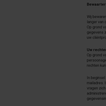
Bewaarter
Wij bewaren
langer van 
Op grond va
gegevens zu
uw cliëntpr
Uw rechte
Op grond v
persoonsgeg
rechten kun
In beginsel
mailadres. 
vragen zich
administrer
gegevensind