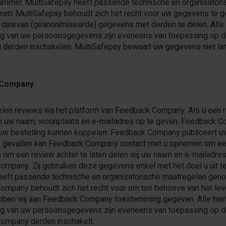
nummer. MultiSafepay heeft passende technische en organisat
en. MultiSafepay behoudt zich het recht voor uw gegevens te ge
r daarvan (geanonimiseerde) gegevens met derden te delen. All
g van uw persoonsgegevens zijn eveneens van toepassing op de 
j derden inschakelen. MultiSafepay bewaart uw gegevens niet lan
.
 Company
len reviews via het platform van Feedback Company. Als u een 
om uw naam, woonplaats en e-mailadres op te geven. Feedback C
 uw bestelling kunnen koppelen. Feedback Company publiceert 
gevallen kan Feedback Company contact met u opnemen om een to
n om een review achter te laten delen wij uw naam en e-mailadres
mpany. Zij gebruiken deze gegevens enkel met het doel u uit te
eft passende technische en organisatorische maatregelen ge
mpany behoudt zich het recht voor om ten behoeve van het lever
ebben wij aan Feedback Company toestemming gegeven. Alle hie
g van uw persoonsgegevens zijn eveneens van toepassing op de
ompany derden inschakelt.