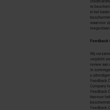
creditcard
te bescherm
in het kade
beschermin
waarvoor zi
toegestaan
Feedback
Wij verzame
verplicht 
review aan
In sommige 
u uitnodige
Feedback Co
Company he
Feedback Co
hiervoor h
beschermin
Feedback C