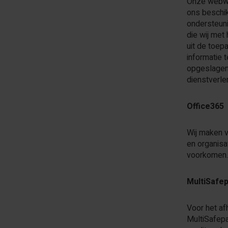
Onze webwi
ons beschik
ondersteuni
die wij met
uit de toep
informatie
opgeslagen
dienstverle
Office365
Wij maken v
en organisa
voorkomen. 
MultiSafe
Voor het af
MultiSafep