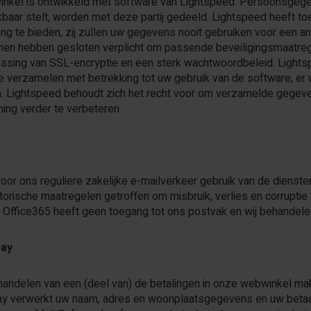
nkel is ontwikkeld met software van Lightspeed. Persoonsgegev
baar stelt, worden met deze partij gedeeld. Lightspeed heeft t
ng te bieden, zij zullen uw gegevens nooit gebruiken voor een 
 hen hebben gesloten verplicht om passende beveiligingsmaatre
assing van SSL-encryptie en een sterk wachtwoordbeleid. Light
 te verzamelen met betrekking tot uw gebruik van de software,
. Lightspeed behoudt zich het recht voor om verzamelde gegeve
ning verder te verbeteren.
oor ons reguliere zakelijke e-mailverkeer gebruik van de dienst
torische maatregelen getroffen om misbruik, verlies en corrupti
Office365 heeft geen toegang tot ons postvak en wij behandelen 
pay
handelen van een (deel van) de betalingen in onze webwinkel mak
ay verwerkt uw naam, adres en woonplaatsgegevens en uw beta