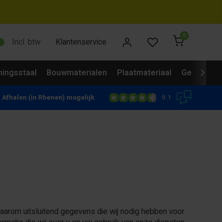
0
Incl. btw
Klantenservice
ingsstaal
Bouwmaterialen
Plaatmateriaal
Gevelbekl
9.1
Afhalen (in Rhenen) mogelijk
arom uitsluitend gegevens die wij nodig hebben voor