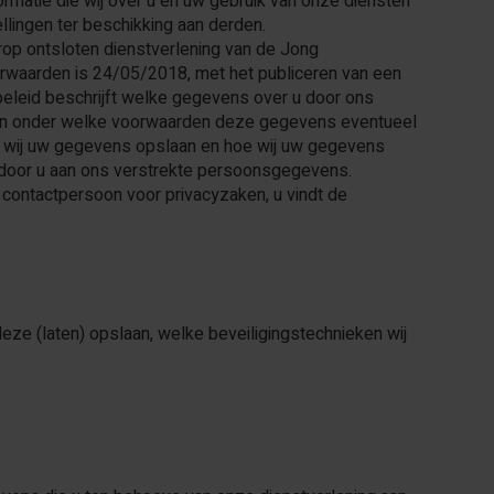
rmatie die wij over u en uw gebruik van onze diensten
lingen ter beschikking aan derden.
rop ontsloten dienstverlening van de Jong
waarden is 24/05/2018, met het publiceren van een
ybeleid beschrijft welke gegevens over u door ons
en onder welke voorwaarden deze gegevens eventueel
e wij uw gegevens opslaan en hoe wij uw gegevens
 door u aan ons verstrekte persoonsgegevens.
 contactpersoon voor privacyzaken, u vindt de
eze (laten) opslaan, welke beveiligingstechnieken wij