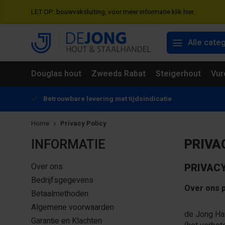
LET OP: bouwvaksluiting, voor meer informatie klik hier.
Alle cate
Douglas hout
Zweeds Rabat
Steigerhout
Vur
Betrouwbare levering met tijdsindicatie
Home
Privacy Policy
INFORMATIE
PRIVA
Over ons
PRIVAC
Bedrijfsgegevens
Over ons p
Betaalmethoden
Algemene voorwaarden
de Jong Han
Garantie en Klachten