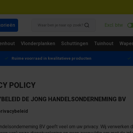
gorieën
Excl. btw
enhout
Vlonderplanken
Schuttingen
Tuinhout
Wapen
Ruime voorraad in kwalitatieve producten
CY POLICY
YBELEID DE JONG HANDELSONDERNEMING BV
rivacybeleid
delsonderneming BV geeft veel om uw privacy. Wij verwerken da