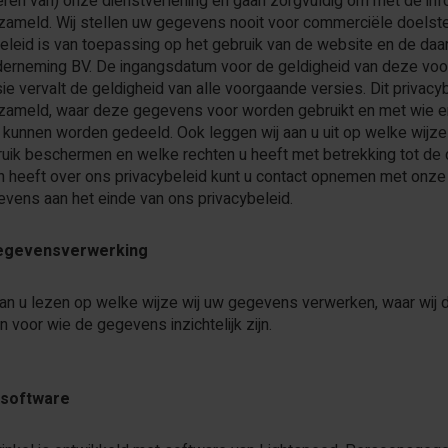
eren van) onze dienstverlening en gaan zorgvuldig om met de info
ameld. Wij stellen uw gegevens nooit voor commerciële doelstel
beleid is van toepassing op het gebruik van de website en de daa
erneming BV. De ingangsdatum voor de geldigheid van deze voor
ie vervalt de geldigheid van alle voorgaande versies. Dit privac
zameld, waar deze gegevens voor worden gebruikt en met wie 
kunnen worden gedeeld. Ook leggen wij aan u uit op welke wijz
uik beschermen en welke rechten u heeft met betrekking tot de
n heeft over ons privacybeleid kunt u contact opnemen met onze
vens aan het einde van ons privacybeleid.
egevensverwerking
an u lezen op welke wijze wij uw gegevens verwerken, waar wij d
n voor wie de gegevens inzichtelijk zijn.
software