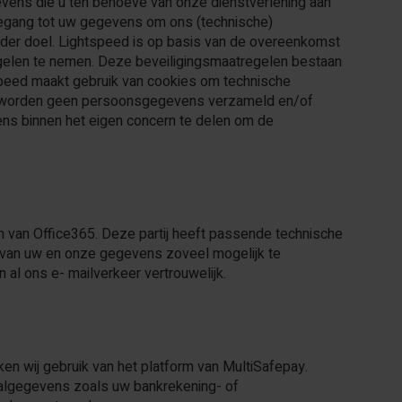
ens die u ten behoeve van onze dienstverlening aan
oegang tot uw gegevens om ons (technische)
ander doel. Lightspeed is op basis van de overeenkomst
gelen te nemen. Deze beveiligingsmaatregelen bestaan
speed maakt gebruik van cookies om technische
 er worden geen persoonsgegevens verzameld en/of
ns binnen het eigen concern te delen om de
en van Office365. Deze partij heeft passende technische
e van uw en onze gegevens zoveel mogelijk te
al ons e- mailverkeer vertrouwelijk.
en wij gebruik van het platform van MultiSafepay.
algegevens zoals uw bankrekening- of