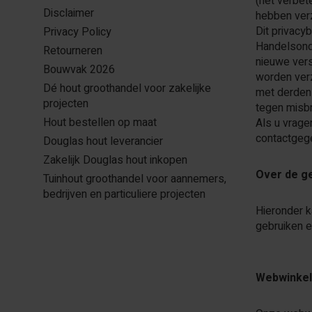
(het verbet
Disclaimer
hebben verz
Dit privacy
Privacy Policy
Handelsond
Retourneren
nieuwe vers
Bouwvak 2026
worden ver
Dé hout groothandel voor zakelijke
met derden 
projecten
tegen misbr
Hout bestellen op maat
Als u vrage
contactgege
Douglas hout leverancier
Zakelijk Douglas hout inkopen
Over de g
Tuinhout groothandel voor aannemers,
bedrijven en particuliere projecten
Hieronder k
gebruiken e
Webwinkel