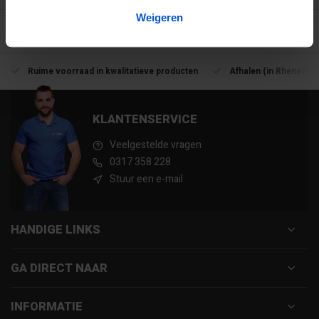
Weigeren
Ruime voorraad in kwalitatieve producten
Afhalen (in Rhenen) m
KLANTENSERVICE
Veelgestelde vragen
0317 358 228
Stuur een e-mail
HANDIGE LINKS
GA DIRECT NAAR
INFORMATIE