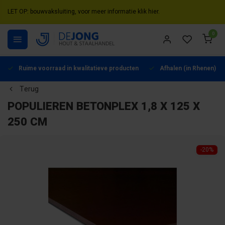
LET OP: bouwvaksluiting, voor meer informatie klik hier.
0
Ruime voorraad in kwalitatieve producten
Afhalen (in Rhenen) mo
Terug
POPULIEREN BETONPLEX 1,8 X 125 X
250 CM
-20%