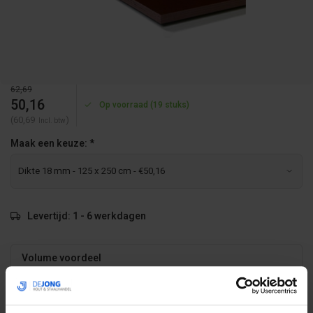
62,69
50,16
Op voorraad (19 stuks)
(60,69
)
Incl. btw
Maak een keuze:
*
Levertijd: 1 - 6 werkdagen
Volume voordeel
Aantal
Korting
Per stuk
52
-10%
€45,14