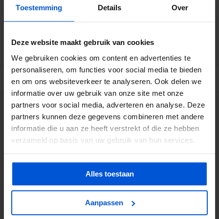
Toestemming
Details
Over
Betrouwbare levering met tijdsindicatie
Ruime voorraad in kwalitatieve producten
Afhalen (in Rhenen) mogelijk
Deze website maakt gebruik van cookies
We gebruiken cookies om content en advertenties te
personaliseren, om functies voor social media te bieden
BESCHRIJVING
en om ons websiteverkeer te analyseren. Ook delen we
informatie over uw gebruik van onze site met onze
partners voor social media, adverteren en analyse. Deze
WIJ HELPEN JE GRAAG
partners kunnen deze gegevens combineren met andere
informatie die u aan ze heeft verstrekt of die ze hebben
0317 358 228
verzameld op basis van uw gebruik van hun services.
info@dejonghandelsonderneming.nl
Alles toestaan
3194
klanten geven ons een 9.1 op
Aanpassen