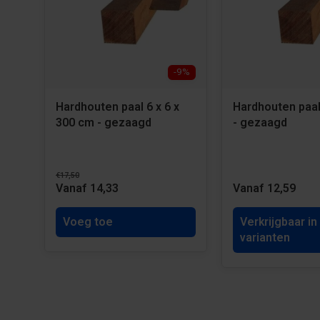
-9%
Hardhouten paal 6 x 6 x
Hardhouten paal
300 cm - gezaagd
- gezaagd
€17,50
Vanaf 14,33
Vanaf 12,59
Voeg toe
Verkrijgbaar in
varianten