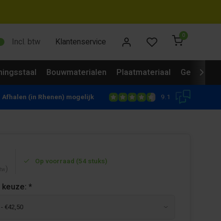
0
Incl. btw
Klantenservice
ingsstaal
Bouwmaterialen
Plaatmateriaal
Gevelbekl
9.1
Afhalen (in Rhenen) mogelijk
Op voorraad (54 stuks)
)
btw
 keuze:
*