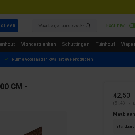
gorieën
Excl. btw
enhout
Vlonderplanken
Schuttingen
Tuinhout
Wapen
Ruime voorraad in kwalitatieve producten
00 CM -
42,50
(51,43
Incl. 
Maak een