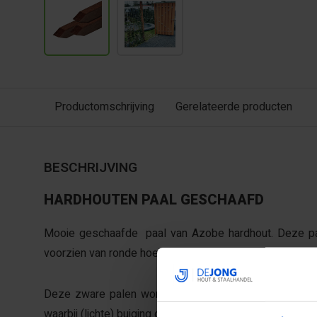
Productomschrijving
Gerelateerde producten
BESCHRIJVING
HARDHOUTEN PAAL GESCHAAFD
Mooie geschaafde paal van Azobe hardhout. Deze pale
voorzien van ronde hoekjes.
Deze zware palen worden gebruikt bij zwaardere cons
waarbij (lichte) buiging ongewenst is.