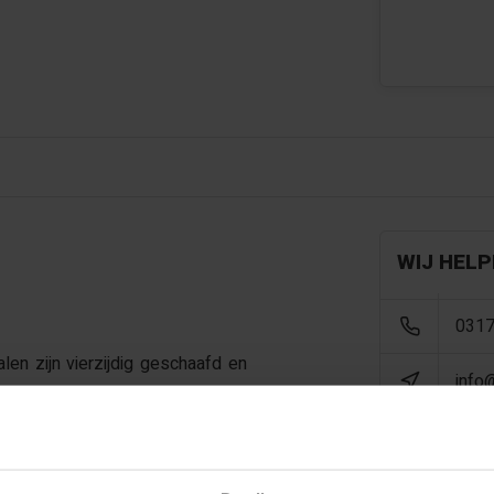
WIJ HELP
0317
n zijn vierzijdig geschaafd en
info
tructies zoals poortdeuren etc.