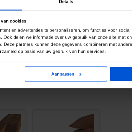
Details
lange levensduur in vochtige
 van cookies
ent en advertenties te personaliseren, om functies voor social
. Ook delen we informatie over uw gebruik van onze site met on
e. Deze partners kunnen deze gegevens combineren met andere i
erzameld op basis van uw gebruik van hun services.
TABS
Aanpassen