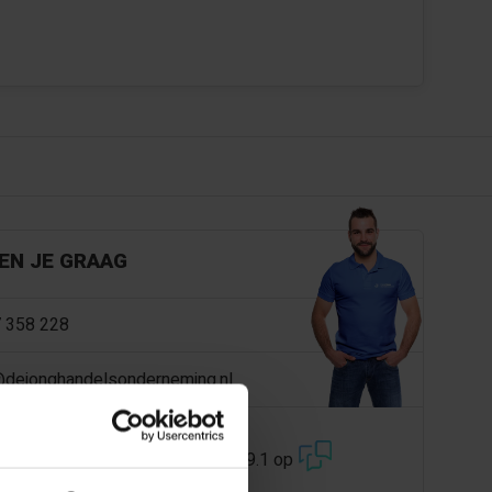
EN JE GRAAG
 358 228
@dejonghandelsonderneming.nl
3194
klanten geven ons een 9.1 op