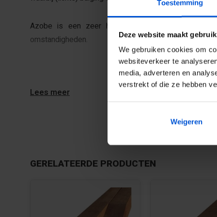
Toestemming
Azobe is een zeer harde houtsoort en heeft een 
Deze website maakt gebruik
omstandigheden.
We gebruiken cookies om cont
websiteverkeer te analyseren
media, adverteren en analys
verstrekt of die ze hebben v
Lees meer
Download Productveiligheid en contactgegevens 
Weigeren
GERELATEERDE PRODUCTEN