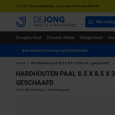
LET OP: bouwvaksluiting, voor meer informatie klik hier.
Alle cate
Douglas hout
Zweeds Rabat
Steigerhout
Vur
Betrouwbare levering met tijdsindicatie
Home
Hardhouten paal 8.5 x 8.5 x 300 cm - geschaafd
HARDHOUTEN PAAL 8.5 X 8.5 X 3
GESCHAAFD
Toon alle:
Hardhout
,
Schuttingpalen