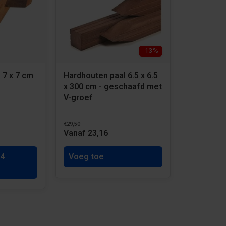
-13%
 7 x 7 cm
Hardhouten paal 6.5 x 6.5
x 300 cm - geschaafd met
V-groef
€29,50
Vanaf 23,16
 4
Voeg toe