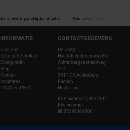
bare levering met tijdsindicatie
Ruime voorraad in kwalitatiev
INFORMATIE
CONTACTGEGEVENS
Over ons
De Jong
Zakelijk bestellen
Handelsonderneming B.V.
Categorieën
Achterbergsestraatweg
Blog
134
Merken
3911 CX Achterberg,
Vacatures
Rhenen
FSC® en PEFC
Nederland
KVK nummer: 58207147
Btw nummer:
NL852923818B01