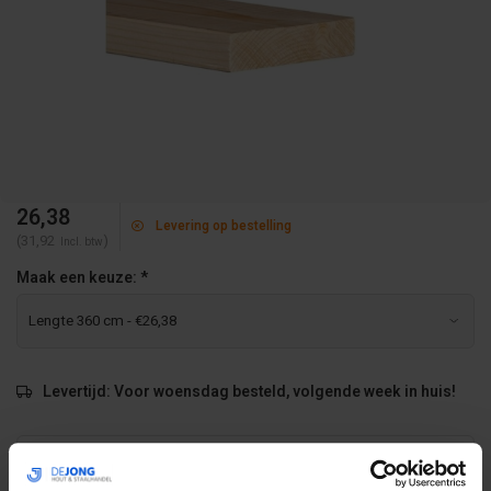
26,38
Levering op bestelling
(31,92
)
Incl. btw
Maak een keuze:
*
Levertijd: Voor woensdag besteld, volgende week in huis!
Volume voordeel
Aantal
Korting
Per stuk