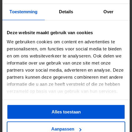
65
-10%
€23,74
Toestemming
Details
Over
Betrouwbare levering met tijdsindicatie
Deze website maakt gebruik van cookies
Ruime voorraad in kwalitatieve producten
Afhalen (in Rhenen) mogelijk
We gebruiken cookies om content en advertenties te
personaliseren, om functies voor social media te bieden
en om ons websiteverkeer te analyseren. Ook delen we
BESCHRIJVING
informatie over uw gebruik van onze site met onze
partners voor social media, adverteren en analyse. Deze
partners kunnen deze gegevens combineren met andere
WIJ HELPEN JE GRAAG
informatie die u aan ze heeft verstrekt of die ze hebben
verzameld op basis van uw gebruik van hun services.
0317 358 228
Alles toestaan
info@dejonghandelsonderneming.nl
Aanpassen