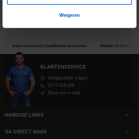
3194
klanten geven ons een 9.1 op
Weigeren
Ruime voorraad in kwalitatieve producten
Afhalen (in Rhenen) m
KLANTENSERVICE
Veelgestelde vragen
0317 358 228
Stuur een e-mail
HANDIGE LINKS
GA DIRECT NAAR