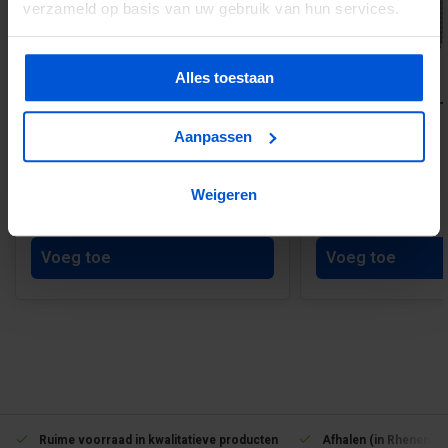
verzameld op basis van uw gebruik van hun services.
Alles toestaan
Basis aluminium eindprofiel (2807)
Keralit schroef 30m
(2801)
Aanpassen
Weigeren
€19,20
€16,98
Voeg toe
Voeg toe
Ruime voorraad in kwalitatieve producten
Afhalen (in Rhenen) m