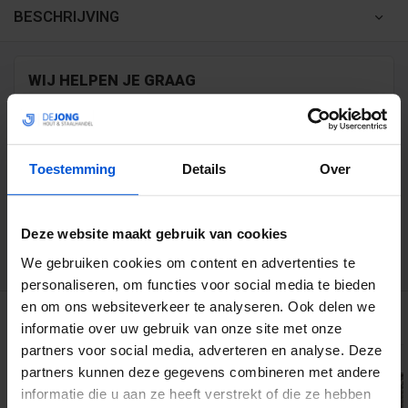
BESCHRIJVING
WIJ HELPEN JE GRAAG
0317 358 228
Toestemming
Details
Over
info@dejonghandelsonderneming.nl
Deze website maakt gebruik van cookies
3194
klanten geven ons een 9.1 op
We gebruiken cookies om content en advertenties te
personaliseren, om functies voor social media te bieden
en om ons websiteverkeer te analyseren. Ook delen we
GERELATEERDE PRODUCTEN
informatie over uw gebruik van onze site met onze
partners voor social media, adverteren en analyse. Deze
partners kunnen deze gegevens combineren met andere
informatie die u aan ze heeft verstrekt of die ze hebben