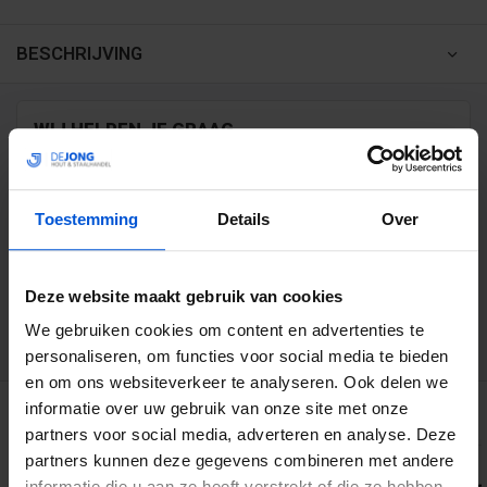
BESCHRIJVING
WIJ HELPEN JE GRAAG
0317 358 228
Toestemming
Details
Over
info@dejonghandelsonderneming.nl
Deze website maakt gebruik van cookies
3194
klanten geven ons een 9.1 op
We gebruiken cookies om content en advertenties te
personaliseren, om functies voor social media te bieden
en om ons websiteverkeer te analyseren. Ook delen we
GERELATEERDE PRODUCTEN
informatie over uw gebruik van onze site met onze
partners voor social media, adverteren en analyse. Deze
partners kunnen deze gegevens combineren met andere
informatie die u aan ze heeft verstrekt of die ze hebben