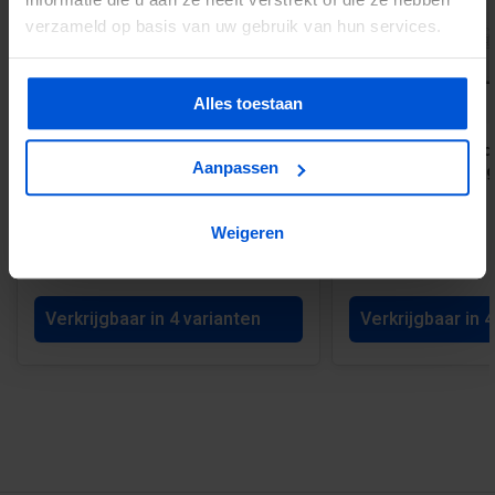
verzameld op basis van uw gebruik van hun services.
Alles toestaan
Steellook glaswand module B B163 x
Steellook glaswand
Aanpassen
H220 cm - verdeling naar keuze
H220 cm - verdelin
Weigeren
€900,00
Vanaf 1466,00
Verkrijgbaar in 4 varianten
Verkrijgbaar in 