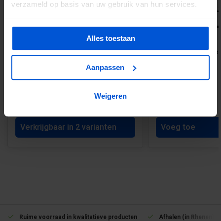
verzameld op basis van uw gebruik van hun services.
Alles toestaan
Steel Look enkele deur - dubbel glas
Steel Look dubbele 
glas
Aanpassen
Weigeren
€919,00
€1.447,00
Verkrijgbaar in 2 varianten
Voeg toe
Ruime voorraad in kwalitatieve producten
Afhalen (in Rhenen) m