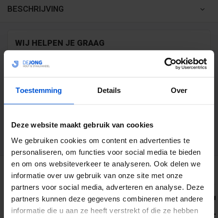
BESCHRIJVING
WIJ HELPEN JE GRAAG
0317 358 228
Toestemming
Details
Over
info@dejonghandelsonderneming.nl
Deze website maakt gebruik van cookies
3194
klanten geven ons een 9.1 op
We gebruiken cookies om content en advertenties te
personaliseren, om functies voor social media te bieden
en om ons websiteverkeer te analyseren. Ook delen we
GERELATEERDE PRODUCTEN
informatie over uw gebruik van onze site met onze
partners voor social media, adverteren en analyse. Deze
partners kunnen deze gegevens combineren met andere
informatie die u aan ze heeft verstrekt of die ze hebben