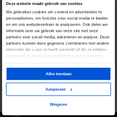
BESCHRIJVING
Deze website maakt gebruik van cookies
We gebruiken cookies om content en advertenties te
personaliseren, om functies voor social media te bieden
WIJ HELPEN JE GRAAG
en om ons websiteverkeer te analyseren. Ook delen we
informatie over uw gebruik van onze site met onze
0317 358 228
partners voor social media, adverteren en analyse. Deze
partners kunnen deze gegevens combineren met andere
info@dejonghandelsonderneming.nl
informatie die u aan ze heeft verstrekt of die ze hebben
verzameld op basis van uw gebruik van hun services.
3194
klanten geven ons een 9.1 op
Alles toestaan
Aanpassen
Weigeren
Ruime voorraad in kwalitatieve producten
Afhalen (in Rhenen) m