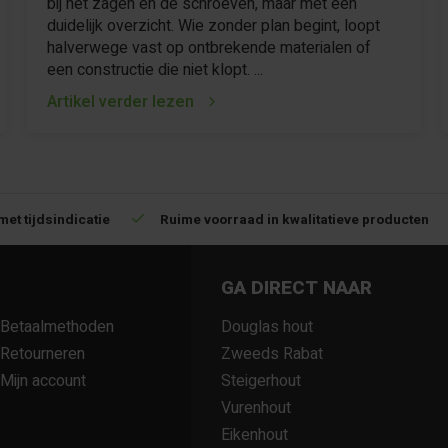
bij het zagen en de schroeven, maar met een
duidelijk overzicht. Wie zonder plan begint, loopt
halverwege vast op ontbrekende materialen of
een constructie die niet klopt. ...
Artikel verder lezen
ogelijk
Betrouwbare levering met tijdsindicatie
Ruime v
GA DIRECT NAAR
Betaalmethoden
Douglas hout
Retourneren
Zweeds Rabat
Mijn account
Steigerhout
Vurenhout
Eikenhout