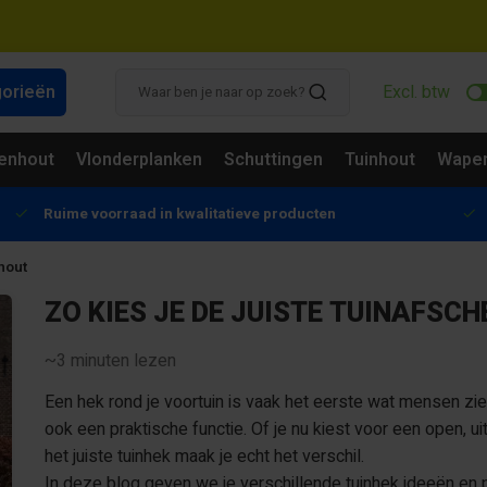
gorieën
Excl. btw
enhout
Vlonderplanken
Schuttingen
Tuinhout
Wapen
Ruime voorraad in kwalitatieve producten
hout
ZO KIES JE DE JUISTE TUINAFSCH
~3
minuten lezen
Een hek rond je voortuin is vaak het eerste wat mensen zien
ook een praktische functie. Of je nu kiest voor een open, u
het juiste tuinhek maak je echt het verschil.
In deze blog geven we je verschillende tuinhek ideeën en pr