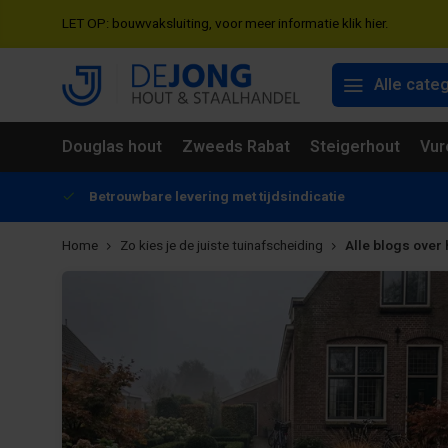
LET OP: bouwvaksluiting, voor meer informatie klik hier.
Alle cate
Douglas hout
Zweeds Rabat
Steigerhout
Vur
Betrouwbare levering met tijdsindicatie
Home
Zo kies je de juiste tuinafscheiding
Alle blogs over 