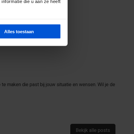
nformatie die u aan ze heeft
Alles toestaan
htelijk.
 te maken die past bij jouw situatie en wensen. Wil je de
Bekijk alle posts