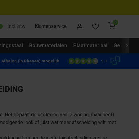
0
Incl. btw
Klantenservice
ingsstaal
Bouwmaterialen
Plaatmateriaal
Gevelbekl
9.1
Afhalen (in Rhenen) mogelijk
EIDING
. Het bepaalt de uitstraling van je woning, maar heeft
itnodigende look of juist wat meer afscheiding wilt: met
aktische tips om de juiste tuinafscheiding voor je