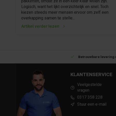
pakketten, omdat ze in één keer klaar willen zijn.
Logisch, want het lijkt overzichtelijk en snel. Toch
kiezen steeds meer mensen ervoor om zelf een
overkapping samen te stelle...
Artikel verder lezen
ime voorraad in kwalitatieve producten
Afhalen (in Rhenen) m
KLANTENSERVICE
Veelgestelde
vragen
0317 358 228
Stuur een e-mail