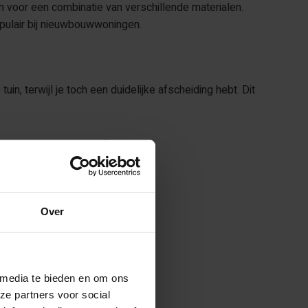
n voor een combinatie van verschillende materialen.
opulair bij nieuwbouwwoningen.
in, terwijl je toch een duidelijke afscheiding hebt. Dit
oleer dit altijd vooraf.
Over
 media te bieden en om ons
ze partners voor social