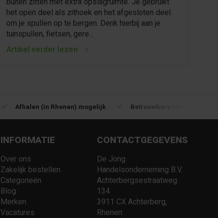
buiten zitten met extra opslagruimte. Je gebruikt
het open deel als zithoek en het afgesloten deel
om je spullen op te bergen. Denk hierbij aan je
tuinspullen, fietsen, gere...
Artikel verder lezen
oorraad in kwalitatieve producten
Afhalen (in Rhenen) mogeli
INFORMATIE
CONTACTGEGEVENS
Over ons
De Jong
Zakelijk bestellen
Handelsonderneming B.V.
Categorieën
Achterbergsestraatweg
Blog
134
Merken
3911 CX Achterberg,
Vacatures
Rhenen